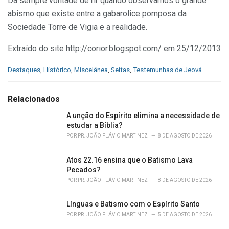
Dá sempre vontade de rir quando observamos o grande
abismo que existe entre a gabarolice pomposa da
Sociedade Torre de Vigia e a realidade.
Extraído do site http://corior.blogspot.com/ em 25/12/2013
C
Destaques
,
Histórico
,
Miscelânea
,
Seitas
,
Testemunhas de Jeová
a
t
e
Relacionados
g
o
A unção do Espírito elimina a necessidade de
r
estudar a Bíblia?
i
POR
PR. JOÃO FLÁVIO MARTINEZ
8 DE AGOSTO DE 2026
e
s
Atos 22.16 ensina que o Batismo Lava
:
Pecados?
POR
PR. JOÃO FLÁVIO MARTINEZ
8 DE AGOSTO DE 2026
Línguas e Batismo com o Espírito Santo
POR
PR. JOÃO FLÁVIO MARTINEZ
5 DE AGOSTO DE 2026