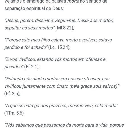
Vejamos o emprego da palavra
morte
no sentido de
separação espiritual de Deus:
“Jesus, porém, disse-lhe: Segue-me. Deixa aos mortos,
sepultar os seus mortos”
(Mt.8.22);
“Porque este meu filho estava morto e reviveu, estava
perdido e foi achado”
(Lc
.
15.24);
“E vos vivificou, estando vós mortos em ofensas e
pecados”
(Ef 2.1);
“Estando nós ainda mortos em nossas ofensas, nos
vivificou juntamente com Cristo (pela graça sois salvos)”
(Ef. 2.5);
“A que se entrega aos prazeres, mesmo viva, está morta”
(1Tm. 5.6);
“Nós sabemos que passamos da morte para a vida, porque