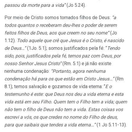
passou da morte para a vida”
(Jo 5.24).
Por meio de Cristo somos tornados filhos de Deus:
“a
todos quantos o receberam deu-lhes o poder de serem
feitos filhos de Deus, aos que creem no seu nome”
(Jo
1.12).
Todo aquele que crê que Jesus é o Cristo, é nascido
de Deus…”
(1Jo. 5.1); somos justificados pela fé: “
Tendo
sido, pois, justificados pela fé, temos paz com Deus, por
nosso Senhor Jesus Cristo”
(Rm. 5.1) e já não existe
nenhuma condenação:
“Portanto,
agora nenhuma
condenação há para os que estão em Cristo Jesus…”
(Rm
8.1); temos salvação e gozamos de vida eterna: “
E o
testemunho é este: que Deus nos deu a vida eterna e esta
vida está em seu Filho. Quem tem o Filho tem a vida; quem
não tem o filho de Deus não tem a vida. Estas coisas vos
escrevi a vós, os que credes no nome do Filho de deus,
para que saibais que tendes a vida eterna…”
(1 Jo 5.11-13).