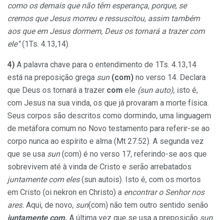
como os demais que não têm esperança, porque, se
cremos que Jesus morreu e ressuscitou, assim também
aos que em Jesus dormem, Deus os tornará a trazer com
ele”
(1Ts. 4.13,14).
4)
A palavra chave para o entendimento de 1Ts. 4.13,14
está na preposição grega
sun
(com)
no verso 14. Declara
que Deus os tornará a trazer
com
ele
(sun auto)
, isto é,
com Jesus na sua vinda, os que já provaram a morte física.
Seus corpos são descritos como dormindo, uma linguagem
de metáfora comum no Novo testamento para referir-se ao
corpo nunca ao espírito e alma (Mt 27.52). A segunda vez
que se usa
sun
(com)
é no verso 17, referindo-se aos que
sobrevivem até à vinda de Cristo e serão arrebatados
juntamente com eles
(sun autois). Isto é, com os mortos
em Cristo (oi nekron en Christo) a
encontrar o Senhor nos
ares.
Aqui, de novo,
sun
(com)
não tem outro sentido senão
juntamente com.
A última vez que se usa a preposição
sun