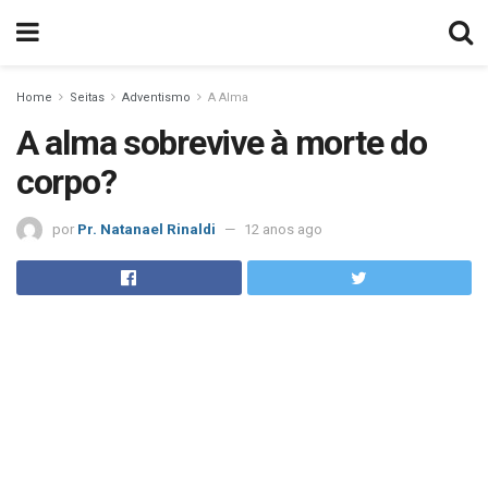
Home
Seitas
Adventismo
A Alma
A alma sobrevive à morte do
corpo?
por
Pr. Natanael Rinaldi
12 anos ago