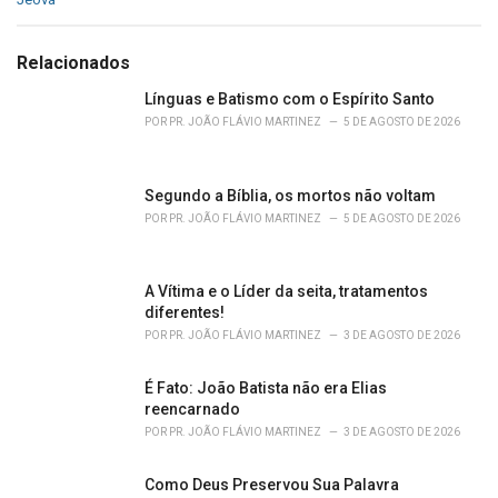
t
e
g
Relacionados
o
r
Línguas e Batismo com o Espírito Santo
i
POR
PR. JOÃO FLÁVIO MARTINEZ
5 DE AGOSTO DE 2026
e
s
:
Segundo a Bíblia, os mortos não voltam
POR
PR. JOÃO FLÁVIO MARTINEZ
5 DE AGOSTO DE 2026
A Vítima e o Líder da seita, tratamentos
diferentes!
POR
PR. JOÃO FLÁVIO MARTINEZ
3 DE AGOSTO DE 2026
É Fato: João Batista não era Elias
reencarnado
POR
PR. JOÃO FLÁVIO MARTINEZ
3 DE AGOSTO DE 2026
Como Deus Preservou Sua Palavra