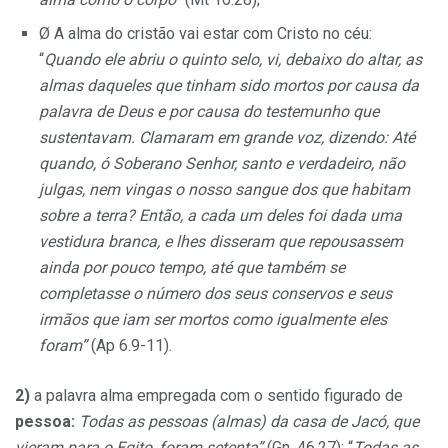
Ø A alma do cristão vai estar com Cristo no céu:
“
Quando ele abriu o quinto selo, vi, debaixo do altar, as
almas daqueles que tinham sido mortos por causa da
palavra de Deus e por causa do testemunho que
sustentavam. Clamaram em grande voz, dizendo: Até
quando, ó Soberano Senhor, santo e verdadeiro, não
julgas, nem vingas o nosso sangue dos que habitam
sobre a terra? Então, a cada um deles foi dada uma
vestidura branca, e lhes disseram que repousassem
ainda por pouco tempo, até que também se
completasse o número dos seus conservos e seus
irmãos que iam ser mortos como igualmente eles
foram”
(Ap 6.9-11).
2)
a palavra alma empregada com o sentido figurado de
pessoa:
Todas as pessoas (almas) da casa de Jacó, que
vieram para o Egito, foram setenta”
(Gn. 46.27); “
Todas as