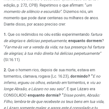
edição, p. 272, CPB). Repetimos o que afirmam: “
um
momento de silêncio e escuridão”.
Dizemos nós, um
momento que pode durar centenas ou milhares de anos.
Diante disso, por acaso preciso crer:
1.
Que os redimidos no céu estão experimentando
fartura
de alegrias
e
delícias perpetuamente,
enquanto dormem
?
“
Far-me-ás ver a vereda da vida; na tua presença há fartura
de alegrias; à tua mão direita há delícias perpetuamente”
(Sl.16.11).
2.
Que o homem rico, depois de sua morte, estava em
tormentos, clamava, rogava (Lc. 16.23),
dormindo? “
E no
inferno, ergueu os olhos, estando em
tormentos, e
viu ao
longe Abraão, e Lázaro no seu seio”.
E que Lázaro era
CONSOLADO
enquanto dormia? “
Disse porém, Abraão:
Filho, lembra-te de que recebeste os teus bens em tua vida,
e Lázaro somente males; e agora este é consolado e tu