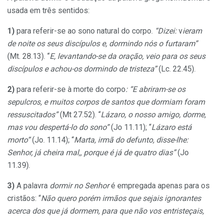
usada em três sentidos:
1)
para referir-se ao sono natural do corpo.
“Dizei:
v
ieram
de noite os seus discípulos e, dormindo nós o furtaram”
(Mt. 28.13). “
E, levantando-se da oração, veio para os seus
discípulos e achou-os dormindo de tristeza”
(Lc. 22.45).
2)
para referir-se à morte do corpo
: “E abriram-se os
sepulcros, e muitos corpos de santos que dormiam foram
ressuscitados”
(Mt 27.52). “
Lázaro, o nosso amigo, dorme,
mas vou despertá-lo do sono”
(Jo 11.11); “
Lázaro está
morto”
(Jo. 11.14); “
Marta, irmã do defunto, disse-lhe:
Senhor, já cheira mal,, porque é já de quatro dias”
(Jo
11.39).
3)
A palavra
dormir no Senhor
é empregada apenas para os
cristãos: “
Não quero porém irmãos que sejais ignorantes
acerca dos que já dormem, para que não vos entristeçais,