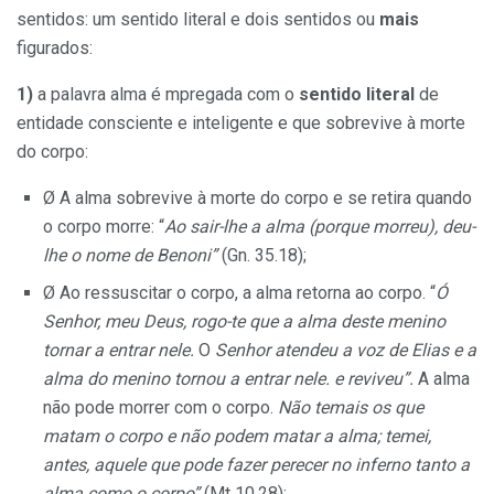
sentidos: um sentido literal e dois sentidos ou
mais
figurados:
1)
a palavra alma é mpregada com o
sentido literal
de
entidade consciente e inteligente e que sobrevive à morte
do
corpo:
Ø A alma sobrevive à morte do corpo e se retira quando
o corpo morre: “
Ao sair-lhe a alma (porque morreu), deu-
lhe o nome de Benoni”
(Gn. 35.18);
Ø Ao ressuscitar o corpo, a alma retorna ao corpo. “
Ó
Senhor, meu Deus, rogo-te que a alma deste menino
tornar a entrar nele.
O
Senhor atendeu a voz de Elias e a
alma do menino tornou a entrar nele. e reviveu”.
A alma
não pode morrer com o corpo.
Não temais os que
matam o corpo e não podem matar a alma; temei,
antes, aquele que pode fazer perecer no inferno tanto a
alma como o corpo”
(Mt 10.28);