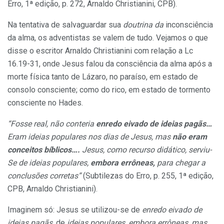
Erro, 1ª edição, p. 272, Arnaldo Christianini, CPB).
Na tentativa de salvaguardar sua
doutrina da
inconsciência
da alma, os adventistas se valem de tudo. Vejamos o que
disse o escritor Arnaldo Christianini com relação a Lc
16.19-31, onde Jesus falou da consciência da alma após a
morte física tanto de Lázaro, no paraíso, em estado de
consolo consciente; como do rico, em estado de tormento
consciente no Hades.
“Fosse real, não conteria
enredo eivado de ideias pagãs…
Eram ideias populares nos dias de Jesus, mas
não eram
conceitos bíblicos….
Jesus, como recurso didático, serviu-
Se de ideias populares,
embora errôneas,
para chegar a
conclusões corretas”
(Subtilezas do Erro, p. 255, 1ª edição,
CPB, Arnaldo Christianini).
Imaginem só: Jesus se utilizou-se de
enredo eivado de
ideias pagãs,
de
ideias populares, embora errôneas, mas