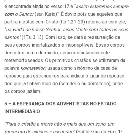
é encontrada ainda no verso 17 e “
assim estaremos sempre
com
o Senhor
(sun Kurio)”. É óbvio pois que aqueles que
partiram estão com Cristo (Fp 1.21-23) retornarão com ele,
“
na vinda de nosso Senhor Jesus Cristo com todos os seus
santos”
(1Ts. 3.13). Com isso, se dará a ressurreição de
seus corpos imortalizados e incorruptíveis. Esses corpos,
descritos como dormindo, serão instantaneamente
metamorfoseados. Os primitivos cristãos se utilizaram da
palavra
koimaterion
, usada como sinônimo de casa de
repouso para estrangeiros para indicar o lugar de repouso
dos que já tinham morrido (cemitério ou dormitório), onde
os corpos jaziam.
5 – A ESPERANÇA DOS ADVENTISTAS NO ESTADO
INTERMEDIÁRIO
“Para o cristão a morte não é mais que um sono, um
momento de silêncio e escuridão”
(Subtilezas do Erro, 1ª