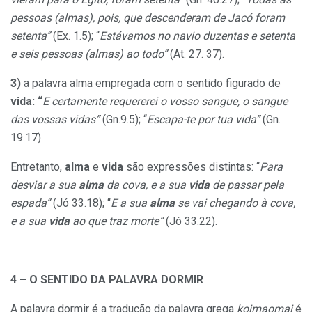
pessoas (almas), pois, que descenderam de Jacó foram
setenta”
(Ex. 1.5); “
Estávamos no navio duzentas e setenta
e seis pessoas (almas) ao todo”
(At. 27. 37).
3)
a palavra alma empregada com o sentido figurado de
vida: “
E certamente requererei o vosso sangue, o sangue
das vossas vidas”
(Gn.9.5); “
Escapa-te por tua vida”
(Gn.
19.17)
Entretanto,
alma
e
vida
são expressões distintas: “
Para
desviar a sua
alma
da cova, e a sua
vida
de passar pela
espada”
(Jó 33.18); “
E a sua
alma
se vai chegando à cova,
e a sua
vida
ao que traz morte”
(Jó
33.22).
4 – O SENTIDO DA PALAVRA DORMIR
A palavra dormir é a tradução da palavra grega
koimaomai
é