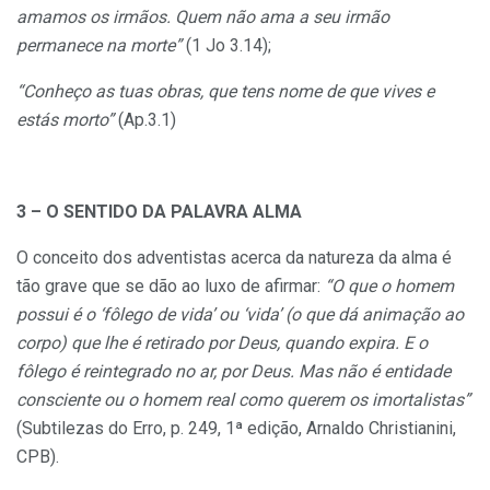
amamos os irmãos. Quem não ama a seu irmão
permanece na
morte”
(1 Jo 3.14);
“Conheço as tuas obras, que tens nome de que vives e
estás morto”
(Ap.3.1)
3 – O SENTIDO DA PALAVRA ALMA
O conceito dos adventistas acerca da natureza da alma é
tão grave que se dão ao luxo de afirmar:
“O
que o homem
possui é o ‘fôlego de vida’ ou ‘vida’ (o que dá animação ao
corpo) que lhe é retirado por Deus, quando expira. E o
fôlego é reintegrado no ar, por Deus. Mas não é entidade
consciente ou o homem real como querem os imortalistas”
(Subtilezas do Erro, p. 249, 1ª edição, Arnaldo Christianini,
CPB).