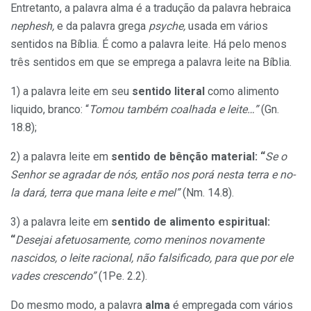
Entretanto, a palavra alma é a tradução da palavra hebraica
nephesh,
e da palavra grega
psyche,
usada em vários
sentidos na Bíblia. É como a palavra leite. Há pelo menos
três sentidos em que se emprega a palavra leite na Bíblia.
1) a palavra leite em seu
sentido literal
como alimento
liquido, branco: “
Tomou também coalhada e leite…”
(Gn.
18.8);
2) a palavra leite em
sentido de bênção material: “
Se o
Senhor se agradar de nós, então nos porá nesta terra e no-
la dará, terra que mana leite e mel”
(Nm. 14.8).
3) a palavra leite em
sentido de alimento espiritual:
“
Desejai afetuosamente, como meninos novamente
nascidos, o leite racional, não falsificado, para que por ele
vades crescendo”
(1Pe. 2.2).
Do mesmo modo, a palavra
alma
é empregada com vários