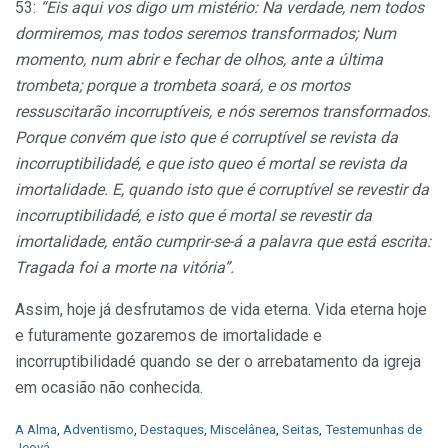
53:
“Eis aqui vos digo um mistério: Na verdade, nem todos
dormiremos, mas todos seremos transformados; Num
momento, num abrir e fechar de olhos, ante a última
trombeta; porque a trombeta soará, e os mortos
ressuscitarão incorruptíveis, e nós seremos transformados.
Porque convém que isto que é corruptível se revista da
incorruptibilidadé, e que isto queo é mortal se revista da
imortalidade. E, quando isto que é corruptível se revestir da
incorruptibilidadé, e isto que é mortal se revestir da
imortalidade, então cumprir-se-á a palavra que está escrita:
Tragada foi a morte na vitória”.
Assim, hoje já desfrutamos de vida eterna. Vida eterna hoje
e futuramente gozaremos de imortalidade e
incorruptibilidadé quando se der o arrebatamento da igreja
em ocasião não conhecida.
C
A Alma
,
Adventismo
,
Destaques
,
Miscelânea
,
Seitas
,
Testemunhas de
a
Jeová