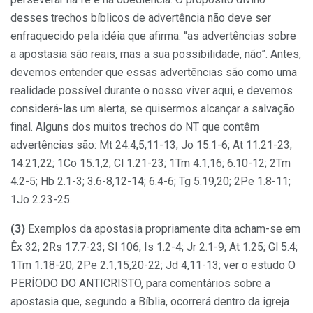
desses trechos bíblicos de advertência não deve ser
enfraquecido pela idéia que afirma: “as advertências sobre
a apostasia são reais, mas a sua possibilidade, não”. Antes,
devemos entender que essas advertências são como uma
realidade possível durante o nosso viver aqui, e devemos
considerá-las um alerta, se quisermos alcançar a salvação
final. Alguns dos muitos trechos do NT que contêm
advertências são: Mt 24.4,5,11-13; Jo 15.1-6; At 11.21-23;
14.21,22; 1Co 15.1,2; Cl 1.21-23; 1Tm 4.1,16; 6.10-12; 2Tm
4.2-5; Hb 2.1-3; 3.6-8,12-14; 6.4-6; Tg 5.19,20; 2Pe 1.8-11;
1Jo 2.23-25.
(3)
Exemplos da apostasia propriamente dita acham-se em
Êx 32; 2Rs 17.7-23; Sl 106; Is 1.2-4; Jr 2.1-9; At 1.25; Gl 5.4;
1Tm 1.18-20; 2Pe 2.1,15,20-22; Jd 4,11-13; ver o estudo O
PERÍODO DO ANTICRISTO, para comentários sobre a
apostasia que, segundo a Bíblia, ocorrerá dentro da igreja