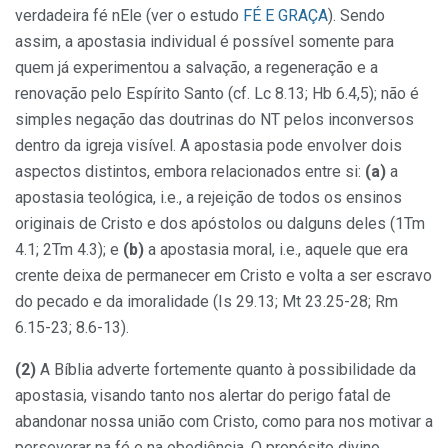
verdadeira fé nEle (ver o estudo
FÉ E GRAÇA
). Sendo
assim, a apostasia individual é possível somente para
quem já experimentou a salvação, a regeneração e a
renovação pelo Espírito Santo (cf. Lc 8.13; Hb 6.4,5); não é
simples negação das doutrinas do NT pelos inconversos
dentro da igreja visível. A apostasia pode envolver dois
aspectos distintos, embora relacionados entre si:
(a)
a
apostasia teológica, i.e., a rejeição de todos os ensinos
originais de Cristo e dos apóstolos ou dalguns deles (1Tm
4.1; 2Tm 4.3); e
(b)
a apostasia moral, i.e., aquele que era
crente deixa de permanecer em Cristo e volta a ser escravo
do pecado e da imoralidade (Is 29.13; Mt 23.25-28; Rm
6.15-23; 8.6-13).
(2)
A Bíblia adverte fortemente quanto à possibilidade da
apostasia, visando tanto nos alertar do perigo fatal de
abandonar nossa união com Cristo, como para nos motivar a
perseverar na fé e na obediência. O propósito divino