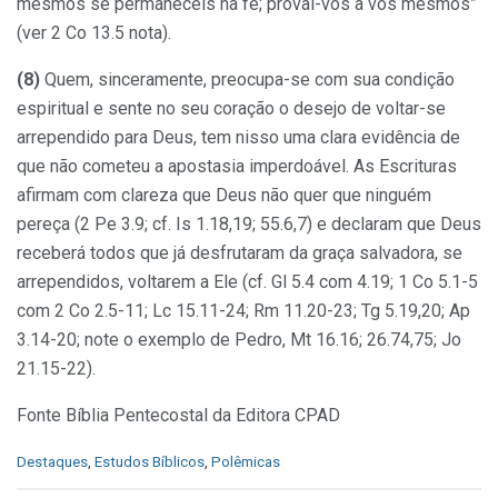
mesmos se permaneceis na fé; provai-vos a vós mesmos”
(ver 2 Co 13.5 nota).
(8)
Quem, sinceramente, preocupa-se com sua condição
espiritual e sente no seu coração o desejo de voltar-se
arrependido para Deus, tem nisso uma clara evidência de
que não cometeu a apostasia imperdoável. As Escrituras
afirmam com clareza que Deus não quer que ninguém
pereça (2 Pe 3.9; cf. Is 1.18,19; 55.6,7) e declaram que Deus
receberá todos que já desfrutaram da graça salvadora, se
arrependidos, voltarem a Ele (cf. Gl 5.4 com 4.19; 1 Co 5.1-5
com 2 Co 2.5-11; Lc 15.11-24; Rm 11.20-23; Tg 5.19,20; Ap
3.14-20; note o exemplo de Pedro, Mt 16.16; 26.74,75; Jo
21.15-22).
Fonte Bíblia Pentecostal da Editora CPAD
C
Destaques
,
Estudos Bíblicos
,
Polêmicas
a