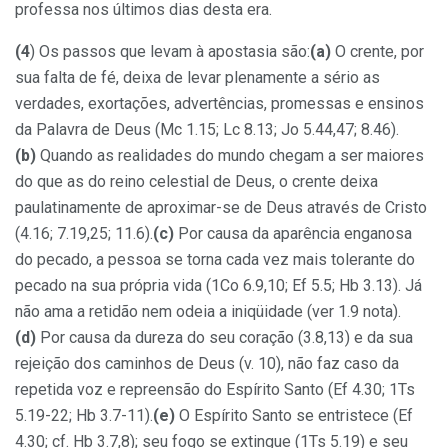
professa nos últimos dias desta era.
(4
) Os passos que levam à apostasia são:
(a)
O crente, por
sua falta de fé, deixa de levar plenamente a sério as
verdades, exortações, advertências, promessas e ensinos
da Palavra de Deus (Mc 1.15; Lc 8.13; Jo 5.44,47; 8.46).
(b)
Quando as realidades do mundo chegam a ser maiores
do que as do reino celestial de Deus, o crente deixa
paulatinamente de aproximar-se de Deus através de Cristo
(4.16; 7.19,25; 11.6).
(c)
Por causa da aparência enganosa
do pecado, a pessoa se torna cada vez mais tolerante do
pecado na sua própria vida (1Co 6.9,10; Ef 5.5; Hb 3.13). Já
não ama a retidão nem odeia a iniqüidade (ver 1.9 nota).
(d)
Por causa da dureza do seu coração (3.8,13) e da sua
rejeição dos caminhos de Deus (v. 10), não faz caso da
repetida voz e repreensão do Espírito Santo (Ef 4.30; 1Ts
5.19-22; Hb 3.7-11).
(e)
O Espírito Santo se entristece (Ef
4.30; cf. Hb 3.7,8); seu fogo se extingue (1Ts 5.19) e seu