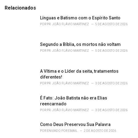
t
e
Relacionados
g
o
Línguas e Batismo com o Espírito Santo
r
POR
PR. JOÃO FLÁVIO MARTINEZ
5 DE AGOSTO DE 2026
i
e
s
Segundo a Bíblia, os mortos não voltam
:
POR
PR. JOÃO FLÁVIO MARTINEZ
5 DE AGOSTO DE 2026
A Vítima e o Líder da seita, tratamentos
diferentes!
POR
PR. JOÃO FLÁVIO MARTINEZ
3 DE AGOSTO DE 2026
É Fato: João Batista não era Elias
reencarnado
POR
PR. JOÃO FLÁVIO MARTINEZ
3 DE AGOSTO DE 2026
Como Deus Preservou Sua Palavra
POR
ENVIADO POR EMAIL
2 DE AGOSTO DE 2026