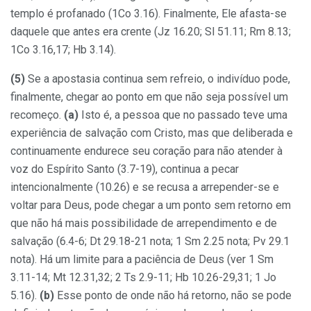
templo é profanado (1Co 3.16). Finalmente, Ele afasta-se
daquele que antes era crente (Jz 16.20; Sl 51.11; Rm 8.13;
1Co 3.16,17; Hb 3.14).
(5)
Se a apostasia continua sem refreio, o indivíduo pode,
finalmente, chegar ao ponto em que não seja possível um
recomeço.
(a)
Isto é, a pessoa que no passado teve uma
experiência de salvação com Cristo, mas que deliberada e
continuamente endurece seu coração para não atender à
voz do Espírito Santo (3.7-19), continua a pecar
intencionalmente (10.26) e se recusa a arrepender-se e
voltar para Deus, pode chegar a um ponto sem retorno em
que não há mais possibilidade de arrependimento e de
salvação (6.4-6; Dt 29.18-21 nota; 1 Sm 2.25 nota; Pv 29.1
nota). Há um limite para a paciência de Deus (ver 1 Sm
3.11-14; Mt 12.31,32; 2 Ts 2.9-11; Hb 10.26-29,31; 1 Jo
5.16).
(b)
Esse ponto de onde não há retorno, não se pode