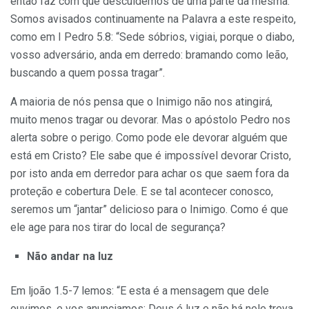
então faz com que descuidemos de uma parte da mesma.
Somos avisados continuamente na Palavra a este respeito,
como em I Pedro 5.8: “Sede sóbrios, vigiai, porque o diabo,
vosso adversário, anda em derredo: bramando como leão,
buscando a quem possa tragar”.
A maioria de nós pensa que o Inimigo não nos atingirá,
muito menos tragar ou devorar. Mas o apóstolo Pedro nos
alerta sobre o perigo. Como pode ele devorar alguém que
está em Cristo? Ele sabe que é impossível devorar Cristo,
por isto anda em derredor para achar os que saem fora da
proteção e cobertura Dele. E se tal acontecer conosco,
seremos um “jan­tar” delicioso para o Inimigo. Como é que
ele age para nos tirar do local de segurança?
Não andar na luz
Em ljoão 1.5-7 lemos: “E esta é a mensagem que dele
ouvimos, e vos anunciamos: Deus é luz e não há nele treva