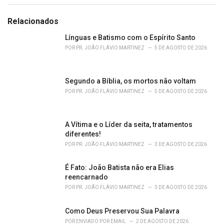
a
t
e
Relacionados
g
o
Línguas e Batismo com o Espírito Santo
r
POR
PR. JOÃO FLÁVIO MARTINEZ
5 DE AGOSTO DE 2026
i
e
s
Segundo a Bíblia, os mortos não voltam
:
POR
PR. JOÃO FLÁVIO MARTINEZ
5 DE AGOSTO DE 2026
A Vítima e o Líder da seita, tratamentos
diferentes!
POR
PR. JOÃO FLÁVIO MARTINEZ
3 DE AGOSTO DE 2026
É Fato: João Batista não era Elias
reencarnado
POR
PR. JOÃO FLÁVIO MARTINEZ
3 DE AGOSTO DE 2026
Como Deus Preservou Sua Palavra
POR
ENVIADO POR EMAIL
2 DE AGOSTO DE 2026