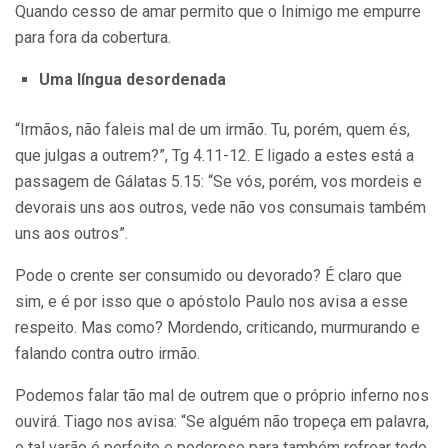
Quando cesso de amar permi­to que o Inimigo me empurre
para fora da cobertura.
Uma língua desordenada
“Irmãos, não faleis mal de um irmão. Tu, porém, quem és,
que julgas a outrem?”, Tg 4.11-12. E ligado a estes está a
passagem de Gálatas 5.15: “Se vós, porém, vos mordeis e
devorais uns aos outros, vede não vos consumais também
uns aos outros”.
Pode o crente ser consumido ou devorado? É claro que
sim, e é por isso que o apóstolo Paulo nos avisa a esse
respeito. Mas como? Morden­do, criticando, murmurando e
falando contra outro irmão.
Podemos falar tão mal de outrem que o próprio inferno nos
ouvirá. Tiago nos avisa: “Se alguém não tropeça em palavra,
o tal varão é perfeito e poderoso para também refrear todo