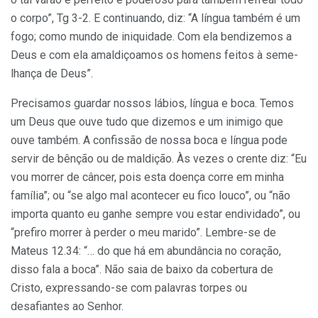
o corpo”, Tg 3-2. E continuando, diz: “A língua também é um
fogo; como mundo de iniquidade. Com ela bendizemos a
Deus e com ela amaldiçoamos os homens feitos à seme­
lhança de Deus”.
Precisamos guardar nossos lábios, língua e boca. Temos
um Deus que ouve tudo que dizemos e um inimigo que
ouve também. A confissão de nossa boca e língua pode
servir de bênção ou de maldição. Às vezes o crente diz: “Eu
vou morrer de câncer, pois esta doença corre em minha
família”; ou “se algo mal acontecer eu fico louco”, ou “não
importa quan­to eu ganhe sempre vou estar endividado”, ou
“prefiro morrer à perder o meu marido”. Lembre-se de
Mateus 12.34: “… do que há em abundância no coração,
disso fala a boca”. Não saia de baixo da cobertura de
Cristo, expressando-se com palavras torpes ou
desafiantes ao Senhor.