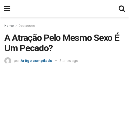
Home
Destaques
A Atração Pelo Mesmo Sexo É
Um Pecado?
por
Artigo compilado
3 anos ago