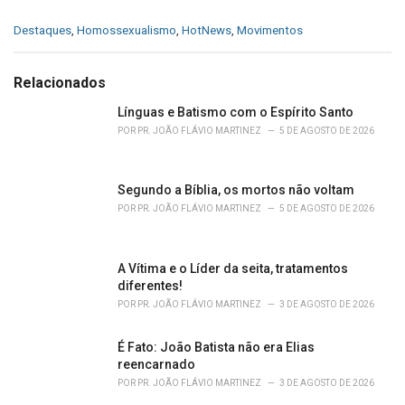
C
Destaques
,
Homossexualismo
,
HotNews
,
Movimentos
a
t
e
Relacionados
g
o
Línguas e Batismo com o Espírito Santo
r
POR
PR. JOÃO FLÁVIO MARTINEZ
5 DE AGOSTO DE 2026
i
e
s
Segundo a Bíblia, os mortos não voltam
:
POR
PR. JOÃO FLÁVIO MARTINEZ
5 DE AGOSTO DE 2026
A Vítima e o Líder da seita, tratamentos
diferentes!
POR
PR. JOÃO FLÁVIO MARTINEZ
3 DE AGOSTO DE 2026
É Fato: João Batista não era Elias
reencarnado
POR
PR. JOÃO FLÁVIO MARTINEZ
3 DE AGOSTO DE 2026