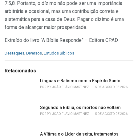
7.5,8. Portanto, o dízimo não pode ser uma im­portância
arbitrária e ocasional, mas uma contribuição correta e
sistemática para a casa de Deus. Pagar o dízimo é uma
forma de alcançar maior prosperidade.
Extraído do livro “A Bíblia Responde” – Editora CPAD
C
Destaques
,
Diversos
,
Estudos Bíblicos
a
t
e
Relacionados
g
o
Línguas e Batismo com o Espírito Santo
r
POR
PR. JOÃO FLÁVIO MARTINEZ
5 DE AGOSTO DE 2026
i
e
s
Segundo a Bíblia, os mortos não voltam
:
POR
PR. JOÃO FLÁVIO MARTINEZ
5 DE AGOSTO DE 2026
A Vítima e o Líder da seita, tratamentos