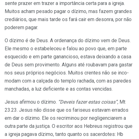
sente prazer em trazer a importância certa para a igreja.
Muitos acham pesado pagar o dízimo, mas fazem grandes
crediários, que mais tarde os fará cair em desonra, por não
poderem pagar.
O dízimo é de Deus. A ordenança do dízimo vem de Deus.
Ele mesmo o estabe­leceu e falou ao povo que, em parte
esque­cido e em parte ganancioso, estava deixan­do a casa
de Deus sem provimento. Alguns até roubavam para gastar
nos seus pró­prios negócios. Muitos crentes não se inco­
modam com a calçada do templo rachada, com as paredes
manchadas, a luz deficien­te e as contas vencidas.
Jesus afirmou o dízimo.
“Deveis fazer estas coisas”,
Mt
23.23. Jesus não disse que os fariseus estavam errados
em dar o dízimo. Ele os recriminou por negligencia­rem a
outra parte da justiça. O escritor aos Hebreus registrou que
a igreja pagava dízi­mo, tanto quanto os sacerdotes: Hb