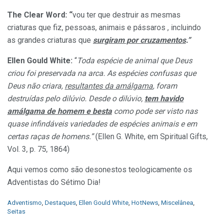
The Clear Word: “
vou ter que destruir as mesmas
criaturas que fiz, pessoas, animais e pássaros , incluindo
as grandes criaturas que
surgiram por cruzamentos
.”
Ellen Gould White:
“
Toda espécie de animal que Deus
criou foi preservada na arca. As espécies confusas que
Deus não criara,
resultantes da amálgama
, foram
destruídas pelo dilúvio. Desde o dilúvio,
tem havido
amálgama de homem e besta
como pode ser visto nas
quase infindáveis variedades de espécies animais e em
certas raças de homens.”
(Ellen G. White, em Spiritual Gifts,
Vol. 3, p. 75, 1864)
Aqui vemos como são desonestos teologicamente os
Adventistas do Sétimo Dia!
C
Adventismo
,
Destaques
,
Ellen Gould White
,
HotNews
,
Miscelânea
,
a
Seitas