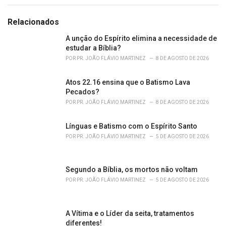
t
e
g
Relacionados
o
r
A unção do Espírito elimina a necessidade de
i
estudar a Bíblia?
e
POR
PR. JOÃO FLÁVIO MARTINEZ
8 DE AGOSTO DE 2026
s
:
Atos 22.16 ensina que o Batismo Lava
Pecados?
POR
PR. JOÃO FLÁVIO MARTINEZ
8 DE AGOSTO DE 2026
Línguas e Batismo com o Espírito Santo
POR
PR. JOÃO FLÁVIO MARTINEZ
5 DE AGOSTO DE 2026
Segundo a Bíblia, os mortos não voltam
POR
PR. JOÃO FLÁVIO MARTINEZ
5 DE AGOSTO DE 2026
A Vítima e o Líder da seita, tratamentos
diferentes!