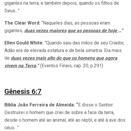
gigantes na terra; e também depois, quando os filhos de
Deus…”
The Clear Word:
“Naqueles dias, as pessoas eram
gigantes,
duas vezes maiores
que as pessoas de hoje
…”
Ellen Gould White:
“Quando saiu das mãos de seu Criador,
Adão era de elevada estatura e de bela simetria. Era mais
de
duas vezes mais alto do que os homens que agora
vivem na Terra
.”
(Eventos Finais, cap. 20, p.291)
Gênesis 6:7
Biblia João Ferreira de Almeida: “
E disse o Senhor:
Destruirei o homem que criei de sobre a face da terra,
desde o homem até ao animal, até ao réptil, e até à ave dos
céus…”