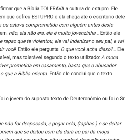
firmar que a Bíblia TOLERAVA a cultura do estupro. Ele
vem que sofreu ESTUPRO e ela chega ate o escritório dele
a ou estava comprometida com alguém antes deste
zem:
não, ela não era, ela é muito jovenzinha
… Então ele
rapaz que te violentou, ele vai indenizar o seu pai, e vai
mir você.
Então ele pergunta:
O que você acha disso?
… Ele
ível, mas tolerável segundo o texto utilizado:
A moca
stiver prometida em casamento, basta que o abusador
o que a Bíblia orienta.
Então ele conclui que o texto
o jovem do suposto texto de Deuteronômio ou foi o Sr
o for desposada, e pegar nela, (taphas ) e se deitar
homem que se deitou com ela dará ao pai da moça
u, lhe será por mulher; não a poderá despedir em todos