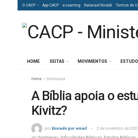
O CACP
App CACP
e-Learning
Natanael Rinaldi
Termos de U
HOME
SEITAS
MOVIMENTOS
ESTUDO
Home
Destaques
A Bíblia apoia o es
Kivitz?
por
Enviado por email
2 de novembro de 202
em
Destaques
,
Dificuldades Bíblicas
,
Estudos Bíblicos
,