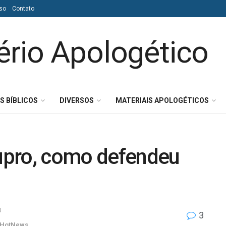
so
Contato
S BÍBLICOS
DIVERSOS
MATERIAIS APOLOGÉTICOS
tupro, como defendeu
0
3
HotNews