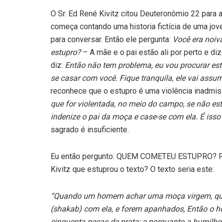
O Sr. Ed René Kivitz citou Deuteronômio 22 para a
começa contando uma historia fictícia de uma jo
para conversar. Então ele pergunta:
Você era noiv
estupro?
– A mãe e o pai estão ali por perto e di
diz:
Então não tem problema, eu vou procurar este 
se casar com você. Fique tranquila, ele vai assu
reconhece que o estupro é uma violência inadmiss
que for violentada, no meio do campo, se não e
indenize o pai da moça e case-se com ela. É isso 
sagrado é insuficiente.
Eu então pergunto: QUEM COMETEU ESTUPRO? Foi 
Kivitz que estuprou o texto? O texto seria este:
“Quando um homem achar uma moça virgem, que nã
(shakab) com ela, e forem apanhados, Então o 
cinquenta peças de prata; e porquanto a humilho