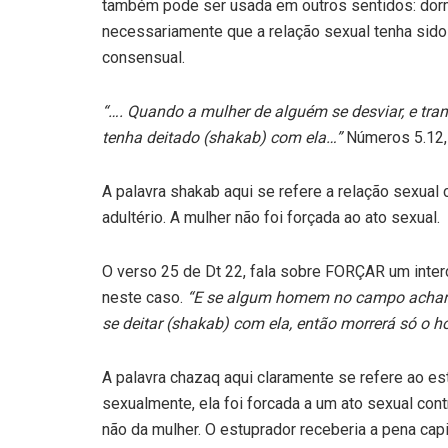
também pode ser usada em outros sentidos: dormi
necessariamente que a relação sexual tenha sido
consensual.
“…. Quando a mulher de alguém se desviar, e tra
tenha deitado (shakab) com ela…”
Números 5.12
A palavra shakab aqui se refere a relação sexua
adultério. A mulher não foi forçada ao ato sexual.
O verso 25 de Dt 22, fala sobre FORÇAR um inte
neste caso.
“E se algum homem no campo achar 
se deitar (shakab) com ela, então morrerá só o 
A palavra chazaq aqui claramente se refere ao es
sexualmente, ela foi forcada a um ato sexual con
não da mulher. O estuprador receberia a pena capi