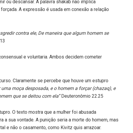
r ou descansar. A palavra shakab não implica
 forçada. A expressão é usada em conexão a relação
nsgredir contra ele, De maneira que algum homem se
,13
l consensual e voluntaria. Ambos decidem cometer
rcurso. Claramente se percebe que houve um estupro
uma moça desposada, e o homem a forçar (chazaq), e
homem que se deitou com ela”
Deuteronômio 22.25
tupro. O texto mostra que a mulher foi abusada
tra a sua vontade. A punição seria a morte do homem, mas
tal e não o casamento, como Kivitz quis arrazoar.