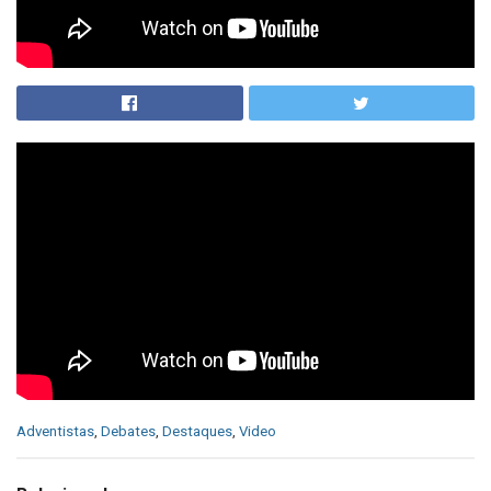
C
Adventistas
,
Debates
,
Destaques
,
Video
a
t
e