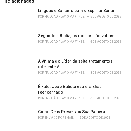
Relacionados
g
o
Línguas e Batismo com o Espírito Santo
r
POR
PR. JOÃO FLÁVIO MARTINEZ
5 DE AGOSTO DE 2026
i
e
s
Segundo a Bíblia, os mortos não voltam
:
POR
PR. JOÃO FLÁVIO MARTINEZ
5 DE AGOSTO DE 2026
A Vítima e o Líder da seita, tratamentos
diferentes!
POR
PR. JOÃO FLÁVIO MARTINEZ
3 DE AGOSTO DE 2026
É Fato: João Batista não era Elias
reencarnado
POR
PR. JOÃO FLÁVIO MARTINEZ
3 DE AGOSTO DE 2026
Como Deus Preservou Sua Palavra
POR
ENVIADO POR EMAIL
2 DE AGOSTO DE 2026