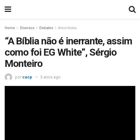
Home
Diversos
Debates
Adventistas
“A Bíblia não é inerrante, assim
como foi EG White”, Sérgio
Monteiro
por
cacp
3 anos ago