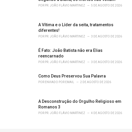
:
POR
PR. JOÃO FLÁVIO MARTINEZ
5 DE AGOSTO DE 2026
A Vítima e o Líder da seita, tratamentos
diferentes!
POR
PR. JOÃO FLÁVIO MARTINEZ
3 DE AGOSTO DE 2026
É Fato: João Batista não era Elias
reencarnado
POR
PR. JOÃO FLÁVIO MARTINEZ
3 DE AGOSTO DE 2026
Como Deus Preservou Sua Palavra
POR
ENVIADO POR EMAIL
2 DE AGOSTO DE 2026
A Desconstrução do Orgulho Religioso em
Romanos 3
POR
PR. JOÃO FLÁVIO MARTINEZ
4 DE AGOSTO DE 2026