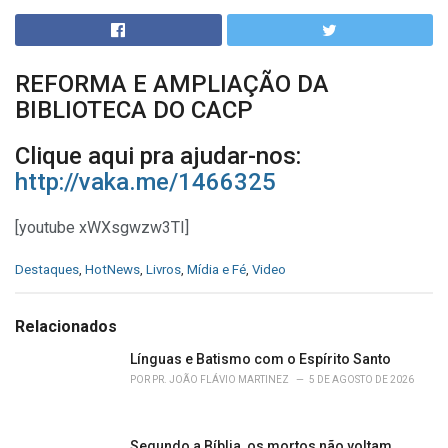
REFORMA E AMPLIAÇÃO DA
BIBLIOTECA DO CACP
Clique aqui pra ajudar-nos:
http://vaka.me/1466325
[youtube xWXsgwzw3TI]
C
Destaques
,
HotNews
,
Livros
,
Mídia e Fé
,
Video
a
t
e
Relacionados
g
o
Línguas e Batismo com o Espírito Santo
r
POR
PR. JOÃO FLÁVIO MARTINEZ
5 DE AGOSTO DE 2026
i
e
s
Segundo a Bíblia, os mortos não voltam