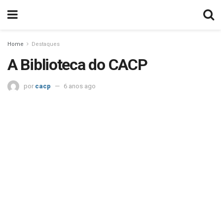
Home
Destaques
A Biblioteca do CACP
por
cacp
6 anos ago