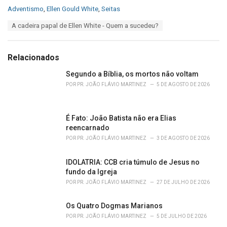
C
Adventismo
,
Ellen Gould White
,
Seitas
a
T
A cadeira papal de Ellen White - Quem a sucedeu?
t
a
e
g
g
s
o
Relacionados
:
r
i
Segundo a Bíblia, os mortos não voltam
e
POR
PR. JOÃO FLÁVIO MARTINEZ
5 DE AGOSTO DE 2026
s
:
É Fato: João Batista não era Elias
reencarnado
POR
PR. JOÃO FLÁVIO MARTINEZ
3 DE AGOSTO DE 2026
IDOLATRIA: CCB cria túmulo de Jesus no
fundo da Igreja
POR
PR. JOÃO FLÁVIO MARTINEZ
27 DE JULHO DE 2026
Os Quatro Dogmas Marianos
POR
PR. JOÃO FLÁVIO MARTINEZ
5 DE JULHO DE 2026