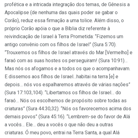
profética e a intricada integração dos temas, de Gênesis a
Apocalipse (de nenhuma das quais poder se gabar o
Corão), reduz essa firmação a uma tolice. Além disso, o
próprio Corão apóia o que a Bíblia diz referente à
reivindicação de Israel à Terra Prometida: “Fizemos um
antigo convênio com os filhos de Israel” (Sura 5:70).
“Trouxemos os filhos de Israel através do Mar [Vermelho] e
faraó com as suas hostes os perseguiram! (Sura 10:91)…
Mas nós os afogamos e a todos os que o acompanhavam.
E dissemos aos filhos de Israel…habitai na terra [e] e
depois… nós vos espalharemos através de várias nações”
(Sura 17:103,104). “Libertamos os filhos de Israel… do
faraó… Nós os escolhemos de propósito sobre todas as
criaturas” (Sura 44:30,32). “Nós os favorecemos acima dos
demais povos” (Sura 45:16). “Lembrem-se do favor de Alá
a vocês… Ele… deu a vocês o que não deu a outras
criaturas. Ó meu povo, entrai na Terra Santa, a qual Alá