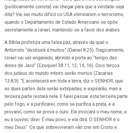
(politicamente correta) vai chegar para que a verdade seja
dita? Vai ser muito difícil os USA eliminarem o terrorismo,
quando o Departamento de Estado Americano se opõe
secretamente a Israel, mantendo-se a favor dos árabes.
A Bíblia profetiza uma falsa paz, através da qual o
Anticristo “destruirá a muitos” (Daniel 8:25). Tragicamente,
Israel vai ser enganado, abrindo a porta ao “tempo das
dores de Jacó” (Ezequiel 38:11, 12, 14, 16). Dois terços
dos judeus do mundo inteiro serão mortos (Zacarias
13:8,9): “E acontecerá em toda a terra, diz o SENHOR, que
as duas partes dela serão extirpadas, e expirarão; mas a
terceira parte restará nela. E farei passar esta terceira parte
pelo fogo, e a purificarei, como se purifica a prata, e a
provarei, como se prova o ouro. Ela invocará o meu nome, e
eu a ouvirei; direi: É meu povo; e ela dirá: O SENHOR é o
meu Deus”. Os que sobreviveram vão crer em Cristo e