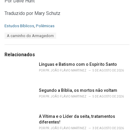
Por Dave Hunt
Traduzido por Mary Schutz
C
Estudos Bíblicos
,
Polêmicas
a
T
A caminho do Armagedom
t
a
e
g
g
s
o
Relacionados
:
r
i
Línguas e Batismo com o Espírito Santo
e
POR
PR. JOÃO FLÁVIO MARTINEZ
5 DE AGOSTO DE 2026
s
:
Segundo a Bíblia, os mortos não voltam
POR
PR. JOÃO FLÁVIO MARTINEZ
5 DE AGOSTO DE 2026
A Vítima e o Líder da seita, tratamentos
diferentes!
POR
PR. JOÃO FLÁVIO MARTINEZ
3 DE AGOSTO DE 2026