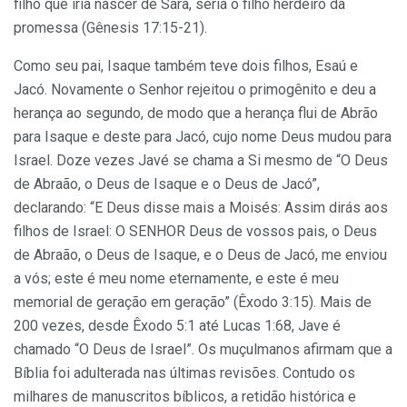
filho que iria nascer de Sara, seria o filho herdeiro da
promessa (Gênesis 17:15-21).
Como seu pai, Isaque também teve dois filhos, Esaú e
Jacó. Novamente o Senhor rejeitou o primogênito e deu a
herança ao segundo, de modo que a herança flui de Abrão
para Isaque e deste para Jacó, cujo nome Deus mudou para
Israel. Doze vezes Javé se chama a Si mesmo de “O Deus
de Abraão, o Deus de Isaque e o Deus de Jacó”,
declarando: “E Deus disse mais a Moisés: Assim dirás aos
filhos de Israel: O SENHOR Deus de vossos pais, o Deus
de Abraão, o Deus de Isaque, e o Deus de Jacó, me enviou
a vós; este é meu nome eternamente, e este é meu
memorial de geração em geração” (Êxodo 3:15). Mais de
200 vezes, desde Êxodo 5:1 até Lucas 1:68, Jave é
chamado “O Deus de Israel”. Os muçulmanos afirmam que a
Bíblia foi adulterada nas últimas revisões. Contudo os
milhares de manuscritos bíblicos, a retidão histórica e