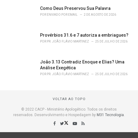
Como Deus Preservou Sua Palavra
POR
ENVIADO POR EMAIL
2 DE AGOSTO DE 2026
Provérbios 31.6 e 7 autoriza a embriagues?
POR
PR. JOÃO FLÁVIO MARTINEZ
25 DE JULHO DE 2026
João 3.13 Contradiz Enoque e Elias? Uma
Análise Exegética
POR
PR. JOÃO FLÁVIO MARTINEZ
25 DE JULHO DE 2026
VOLTAR AO TOPO
© 2022 CACP - Ministério Apologético. Todos os direitos
reservados. Desenvolvimento e Hospedagem by
M31 Tecnologia
.