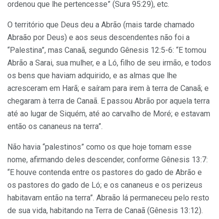
ordenou que lhe pertencesse” (Sura 95:29), etc.
O território que Deus deu a Abrão (mais tarde chamado
Abraão por Deus) e aos seus descendentes não foi a
“Palestina”, mas Canaã, segundo Gênesis 12:5-6: “E tomou
Abrão a Sarai, sua mulher, e a Ló, filho de seu irmão, e todos
os bens que haviam adquirido, e as almas que lhe
acresceram em Harã; e saíram para irem à terra de Canaã; e
chegaram à terra de Canaã. E passou Abrão por aquela terra
até ao lugar de Siquém, até ao carvalho de Moré; e estavam
então os cananeus na terra”.
Não havia “palestinos” como os que hoje tomam esse
nome, afirmando deles descender, conforme Gênesis 13:7:
“E houve contenda entre os pastores do gado de Abrão e
os pastores do gado de Ló; e os cananeus e os perizeus
habitavam então na terra”. Abraão lá permaneceu pelo resto
de sua vida, habitando na Terra de Canaã (Gênesis 13:12).