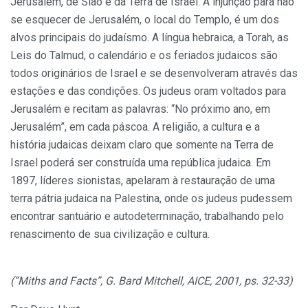
Jerusalém, de Sião e da Terra de Israel. A injunção para não
se esquecer de Jerusalém, o local do Templo, é um dos
alvos principais do judaísmo. A língua hebraica, a Torah, as
Leis do Talmud, o calendário e os feriados judaicos são
todos originários de Israel e se desenvolveram através das
estações e das condições. Os judeus oram voltados para
Jerusalém e recitam as palavras: “No próximo ano, em
Jerusalém”, em cada páscoa. A religião, a cultura e a
história judaicas deixam claro que somente na Terra de
Israel poderá ser construída uma república judaica. Em
1897, líderes sionistas, apelaram à restauração de uma
terra pátria judaica na Palestina, onde os judeus pudessem
encontrar santuário e autodeterminação, trabalhando pelo
renascimento de sua civilização e cultura.
(“Miths and Facts”, G. Bard Mitchell, AICE, 2001, ps. 32-33)