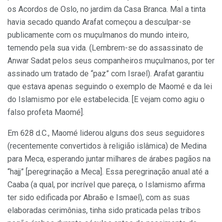
os Acordos de Oslo, no jardim da Casa Branca. Mal a tinta
havia secado quando Arafat começou a desculpar-se
publicamente com os muçulmanos do mundo inteiro,
temendo pela sua vida. (Lembrem-se do assassinato de
Anwar Sadat pelos seus companheiros muçulmanos, por ter
assinado um tratado de “paz” com Israel). Arafat garantiu
que estava apenas seguindo o exemplo de Maomé e da lei
do Islamismo por ele estabelecida. [E vejam como agiu o
falso profeta Maomé].
Em 628 d.C., Maomé liderou alguns dos seus seguidores
(recentemente convertidos à religião islâmica) de Medina
para Meca, esperando juntar milhares de árabes pagãos na
“hajj” [peregrinação a Meca]. Essa peregrinação anual até a
Caaba (a qual, por incrível que pareça, o Islamismo afirma
ter sido edificada por Abraão e Ismael), com as suas
elaboradas cerimônias, tinha sido praticada pelas tribos