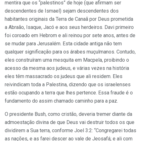
mentira que os “palestinos” de hoje (que afirmam ser
descendentes de Ismael) sejam descendentes dos
habitantes originais da Terra de Canaã por Deus prometida
a Abraão, Isaque, Jacó e aos seus herdeiros. Davi primeiro
foi coroado em Hebrom e ali reinou por sete anos, antes de
se mudar para Jerusalém. Esta cidade antiga não tem
qualquer significação para os árabes muçulmanos. Contudo,
eles construíram uma mesquita em Macpela, proibindo o
acesso da mesma aos judeus, e várias vezes na história
eles têm massacrado os judeus que ali residem. Eles
reivindicam toda a Palestina, dizendo que os israelenses
estão ocupando a terra que lhes pertence. Essa fraude é o
fundamento do assim chamado caminho para a paz.
O presidente Bush, como cristão, deveria tremer diante da
admoestação divina de que Deus vai destruir todos os que
dividirem a Sua terra, conforme Joel 3:2: “Congregarei todas
as nações, e as farei descer ao vale de Jeosafá; e ali com