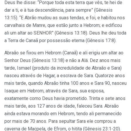
Deus lhe disse: “Porque toda esta terra que vês, te hei de
dar a ti, e à tua descendência, para sempre” (Gênesis
13:15). “E Abrão mudou as suas tendas, e foi, e habitou nos
carvalhais de Manre, que estão junto a Hebrom; e edificou
ali um altar ao SENHOR” (Gênesis 13:18). Deus lhe deu toda
a Terra de Canaã por possessão eterna (Gênesis 17:8).
Abraão se fixou em Hebrom (Canaã) e ali erigiu um altar ao
Senhor Deus (Gênesis 13:18) e não a Alá. Dez anos mais
tarde, Ismael (produto da incredulidade de Abraão e Sara)
nasceu através de Hagar, a escrava de Sara. Quatorze anos
mais tarde, quando Abraão tinha 100 anos e Sara 90, nasceu
Isaque em Hebrom, através de Sara, sua esposa,
exatamente como Deus havia prometido. Trinta e sete anos
mais tarde, aos 127 anos de idade, faleceu Sara. Abraão
ainda estava morando em Hebrom, tendo ali permanecido
por mais de 70 anos. Para sepultar Sara ele comprou a
caverna de Macpela, de Efrom, o hitita (Gênesis 23:1-20).