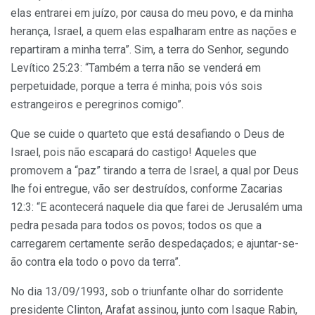
elas entrarei em juízo, por causa do meu povo, e da minha
herança, Israel, a quem elas espalharam entre as nações e
repartiram a minha terra”. Sim, a terra do Senhor, segundo
Levítico 25:23: “Também a terra não se venderá em
perpetuidade, porque a terra é minha; pois vós sois
estrangeiros e peregrinos comigo”.
Que se cuide o quarteto que está desafiando o Deus de
Israel, pois não escapará do castigo! Aqueles que
promovem a “paz” tirando a terra de Israel, a qual por Deus
lhe foi entregue, vão ser destruídos, conforme Zacarias
12:3: “E acontecerá naquele dia que farei de Jerusalém uma
pedra pesada para todos os povos; todos os que a
carregarem certamente serão despedaçados; e ajuntar-se-
ão contra ela todo o povo da terra”.
No dia 13/09/1993, sob o triunfante olhar do sorridente
presidente Clinton, Arafat assinou, junto com Isaque Rabin,