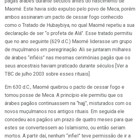
pagãs árabes durante séculos antes do nascimento de
Maomé. Este havia sido expulso pelo povo de Meca, porém
ambos assinaram um pacto de cessar fogo conhecido
como o Tratado de Hubaybiya, no qual Maomé repetiu a sua
declaração de ser “o profeta de Alá”. Esse tratado permitiu
que no ano seguinte (629 d.C.) Maomé liderasse um grupo
de muçulmanos em peregrinação. Ali se juntaram milhares
de árabes “infiéis” nas mesmas cerimônias pagãs que os
seus ancestrais haviam praticado durante séculos [Ver a
TBC de julho 2003 sobre esses rituais].
Em 630 d.C., Maomé quebrou o pacto de cessar fogo e
tomou posse de Meca. A princípio ele permitiu que os
árabes pagãos continuassem na “hajj”, misturados com os
novos muçulmanos nos antigos rituais. Em seguida ele
concedeu aos pagãos um prazo de quatro meses para que
estes se convertessem ao Islamismo, ou então seriam
mortos. A partir daí, nenhum “infiel” teve permissão de ir a