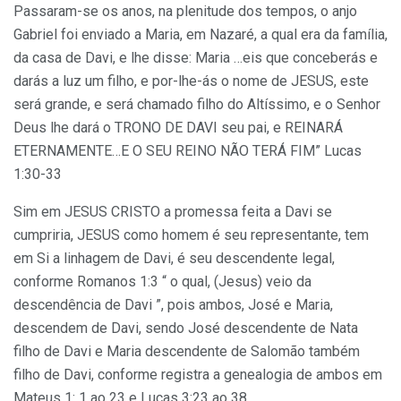
Passaram-se os anos, na plenitude dos tempos, o anjo
Gabriel foi enviado a Maria, em Nazaré, a qual era da família,
da casa de Davi, e lhe disse: Maria …eis que conceberás e
darás a luz um filho, e por-lhe-ás o nome de JESUS, este
será grande, e será chamado filho do Altíssimo, e o Senhor
Deus lhe dará o TRONO DE DAVI seu pai, e REINARÁ
ETERNAMENTE…E O SEU REINO NÃO TERÁ FIM” Lucas
1:30-33
Sim em JESUS CRISTO a promessa feita a Davi se
cumpriria, JESUS como homem é seu representante, tem
em Si a linhagem de Davi, é seu descendente legal,
conforme Romanos 1:3 “ o qual, (Jesus) veio da
descendência de Davi ”, pois ambos, José e Maria,
descendem de Davi, sendo José descendente de Nata
filho de Davi e Maria descendente de Salomão também
filho de Davi, conforme registra a genealogia de ambos em
Mateus 1: 1 ao 23 e Lucas 3:23 ao 38.