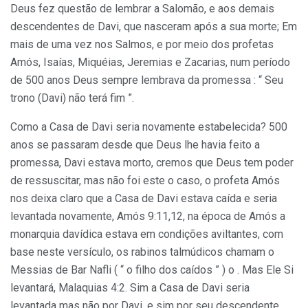
Deus fez questão de lembrar a Salomão, e aos demais
descendentes de Davi, que nasceram após a sua morte; Em
mais de uma vez nos Salmos, e por meio dos profetas
Amós, Isaías, Miquéias, Jeremias e Zacarias, num período
de 500 anos Deus sempre lembrava da promessa : “ Seu
trono (Davi) não terá fim ”.
Como a Casa de Davi seria novamente estabelecida? 500
anos se passaram desde que Deus lhe havia feito a
promessa, Davi estava morto, cremos que Deus tem poder
de ressuscitar, mas não foi este o caso, o profeta Amós
nos deixa claro que a Casa de Davi estava caída e seria
levantada novamente, Amós 9:11,12, na época de Amós a
monarquia davídica estava em condições aviltantes, com
base neste versículo, os rabinos talmúdicos chamam o
Messias de Bar Nafli ( “ o filho dos caídos ” ) o . Mas Ele Si
levantará, Malaquias 4:2. Sim a Casa de Davi seria
levantada mas não por Davi, e sim por seu descendente,