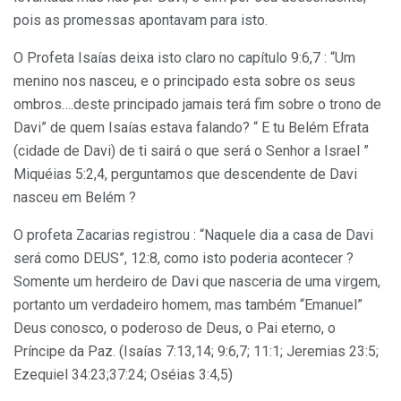
pois as promessas apontavam para isto.
O Profeta Isaías deixa isto claro no capítulo 9:6,7 : “Um
menino nos nasceu, e o principado esta sobre os seus
ombros….deste principado jamais terá fim sobre o trono de
Davi” de quem Isaías estava falando? “ E tu Belém Efrata
(cidade de Davi) de ti sairá o que será o Senhor a Israel ”
Miquéias 5:2,4, perguntamos que descendente de Davi
nasceu em Belém ?
O profeta Zacarias registrou : “Naquele dia a casa de Davi
será como DEUS”, 12:8, como isto poderia acontecer ?
Somente um herdeiro de Davi que nasceria de uma virgem,
portanto um verdadeiro homem, mas também “Emanuel”
Deus conosco, o poderoso de Deus, o Pai eterno, o
Príncipe da Paz. (Isaías 7:13,14; 9:6,7; 11:1; Jeremias 23:5;
Ezequiel 34:23;37:24; Oséias 3:4,5)