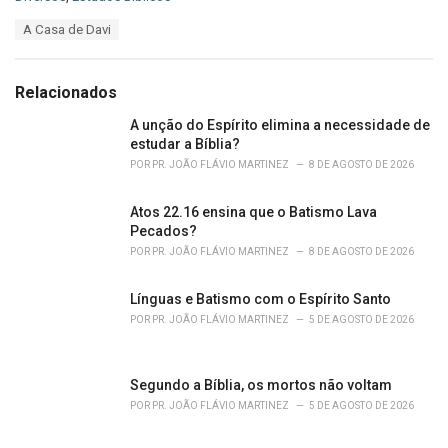
a
T
A Casa de Davi
t
a
e
g
g
s
o
Relacionados
:
r
i
A unção do Espírito elimina a necessidade de
e
estudar a Bíblia?
s
POR
PR. JOÃO FLÁVIO MARTINEZ
8 DE AGOSTO DE 2026
:
Atos 22.16 ensina que o Batismo Lava
Pecados?
POR
PR. JOÃO FLÁVIO MARTINEZ
8 DE AGOSTO DE 2026
Línguas e Batismo com o Espírito Santo
POR
PR. JOÃO FLÁVIO MARTINEZ
5 DE AGOSTO DE 2026
Segundo a Bíblia, os mortos não voltam
POR
PR. JOÃO FLÁVIO MARTINEZ
5 DE AGOSTO DE 2026