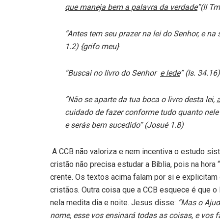
que maneja bem a palavra da verdade
”(II Tm
“Antes tem seu prazer na lei do Senhor, e na s
1.2) {grifo meu}
“Buscai no livro do Senhor
e lede
” (Is. 34.16)
“Não se aparte da tua boca o livro desta lei,
a
cuidado de fazer conforme tudo quanto nele e
e serás bem sucedido” (Josué 1.8)
A CCB não valoriza e nem incentiva o estudo sis
cristão não precisa estudar a Bíblia, pois na hora
crente. Os textos acima falam por si e explicitam
cristãos. Outra coisa que a CCB esquece é que o 
nela medita dia e noite. Jesus disse:
“Mas o Ajud
nome, esse vos ensinará todas as coisas, e vos f