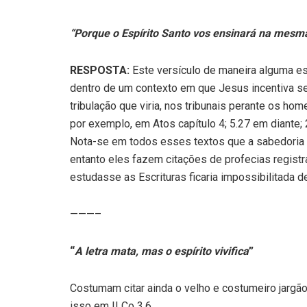
“Porque o Espírito Santo vos ensinará na mesma
RESPOSTA:
Este versículo de maneira alguma est
dentro de um contexto em que Jesus incentiva s
tribulação que viria, nos tribunais perante os ho
por exemplo, em Atos capítulo 4; 5.27 em diante; 
Nota-se em todos esses textos que a sabedoria co
entanto eles fazem citações de profecias regis
estudasse as Escrituras ficaria impossibilitada de
———–
“
A letra mata, mas o espírito vivifica
”
Costumam citar ainda o velho e costumeiro jargão:
isso em II Co 3.6.