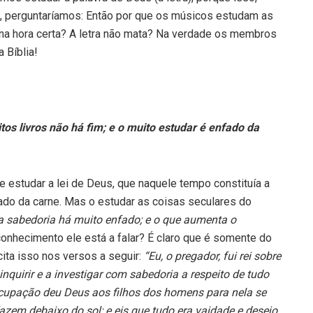
e, perguntaríamos: Então por que os músicos estudam as
 na hora certa? A letra não mata? Na verdade os membros
 Bíblia!
tos livros não há fim; e o muito estudar é enfado da
e estudar a lei de Deus, que naquele tempo constituía a
ado da carne. Mas o estudar as coisas seculares do
a sabedoria há muito enfado; e o que aumenta o
onhecimento ele está a falar? É claro que é somente do
ita isso nos versos a seguir:
“Eu, o pregador, fui rei sobre
nquirir e a investigar com sabedoria a respeito de tudo
cupação deu Deus aos filhos dos homens para nela se
fazem debaixo do sol
; e eis que tudo era vaidade e desejo