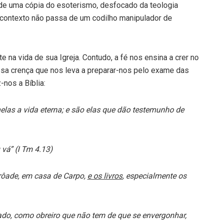
 de uma cópia do esoterismo, desfocado da teologia
 contexto não passa de um codilho manipulador de
 na vida de sua Igreja. Contudo, a fé nos ensina a crer no
essa crença que nos leva a preparar-nos pelo exame das
-nos a Bíblia:
 nelas a vida eterna; e são elas que dão testemunho de
u vá” (I Tm 4.13)
Trôade, em casa de Carpo,
e os livros
, especialmente os
vado, como obreiro que não tem de que se envergonhar
,