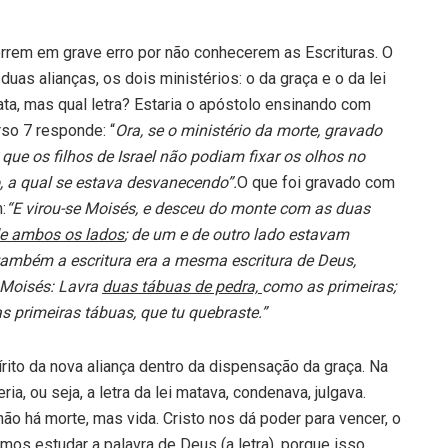
rem em grave erro por não conhecerem as Escrituras. O
uas alianças, os dois ministérios: o da graça e o da lei
ata, mas qual letra? Estaria o apóstolo ensinando com
rso 7 responde: “
Ora, se o ministério da morte, gravado
 que os filhos de Israel não podiam fixar os olhos no
o, a qual se estava desvanecendo”.
O que foi gravado com
:
“E virou-se Moisés, e desceu do monte com as duas
de ambos os lados
; de um e de outro lado estavam
 também a escritura era a mesma escritura de Deus,
 Moisés: Lavra
duas tábuas de pedra,
como as primeiras;
s primeiras tábuas, que tu quebraste.”
rito da nova aliança dentro da dispensação da graça. Na
a, ou seja, a letra da lei matava, condenava, julgava.
não há morte, mas vida. Cristo nos dá poder para vencer, o
mos estudar a palavra de Deus (a letra), porque isso,