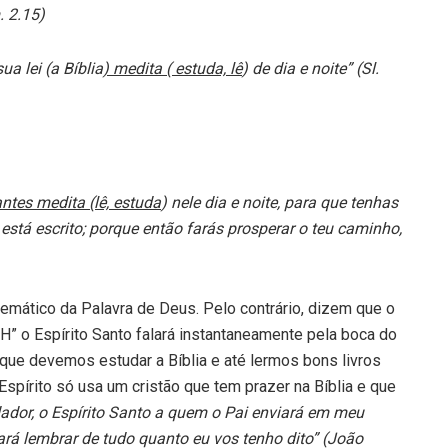
. 2.15)
ua lei (a Bíblia
) medita ( estuda, lê
) de dia e noite” (Sl.
ntes medita (lê, estuda
) nele dia e noite, para que tenhas
stá escrito; porque então farás prosperar o teu caminho,
temático da Palavra de Deus. Pelo contrário, dizem que o
 “H” o Espírito Santo falará instantaneamente pela boca do
 que devemos estudar a Bíblia e até lermos bons livros
Espírito só usa um cristão que tem prazer na Bíblia e que
ador, o Espírito Santo a quem o Pai enviará em meu
ará lembrar de tudo quanto eu vos tenho dito” (João