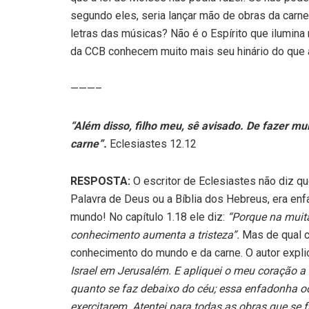
segundo eles, seria lançar mão de obras da carn
letras das músicas? Não é o Espírito que ilumina
da CCB conhecem muito mais seu hinário do que a
———–
“Além disso, filho meu, sê avisado. De fazer mui
carne”.
Eclesiastes 12.12
RESPOSTA:
O escritor de Eclesiastes não diz qu
Palavra de Deus ou a Bíblia dos Hebreus, era enf
mundo! No capítulo 1.18 ele diz:
“Porque na muit
conhecimento aumenta a tristeza”.
Mas de qual c
conhecimento do mundo e da carne. O autor explic
Israel em Jerusalém. E apliquei o meu coração a i
quanto se faz debaixo do céu; essa enfadonha o
exercitarem. Atentei para
todas as obras que se 