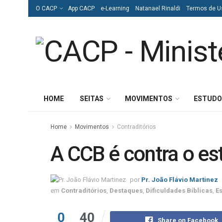
O CACP
App CACP
e-Learning
Natanael Rinaldi
Termos de U
HOME
SEITAS
MOVIMENTOS
ESTUDO
Home
Movimentos
Contraditórios
A CCB é contra o es
por
Pr. João Flávio Martinez
em
Contraditórios
,
Destaques
,
Dificuldades Bíblicas
,
Es
0
40
Share on Facebook