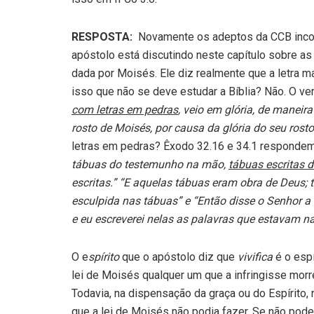
RESPOSTA:
Novamente os adeptos da CCB incor
apóstolo está discutindo neste capítulo sobre as d
dada por Moisés. Ele diz realmente que a letra m
isso que não se deve estudar a Bíblia? Não. O ve
com letras em pedras
, veio em glória, de maneira
rosto de Moisés, por causa da glória do seu rost
letras em pedras? Êxodo 32.16 e 34.1 respondem
tábuas do testemunho na mão,
tábuas escritas 
escritas.” “E aquelas tábuas eram obra de Deus;
esculpida nas tábuas”
e “Então disse o Senhor a
e eu escreverei nelas as palavras que estavam na
O e
spírito
que o apóstolo diz que
vivifica
é o espí
lei de Moisés qualquer um que a infringisse morreri
Todavia, na dispensação da graça ou do Espírito, 
que a lei de Moisés não podia fazer. Se não pode