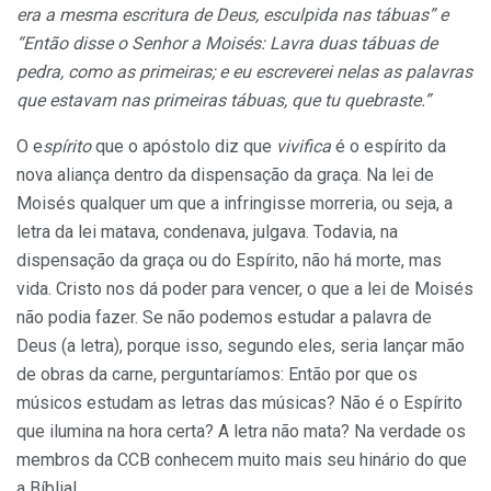
era a mesma escritura de Deus, esculpida nas tábuas”
e
“Então disse o Senhor a Moisés: Lavra duas tábuas de
pedra, como as primeiras; e eu escreverei nelas as palavras
que estavam nas primeiras tábuas, que tu quebraste.”
O e
spírito
que o apóstolo diz que
vivifica
é o espírito da
nova aliança dentro da dispensação da graça. Na lei de
Moisés qualquer um que a infringisse morreria, ou seja, a
letra da lei matava, condenava, julgava. Todavia, na
dispensação da graça ou do Espírito, não há morte, mas
vida. Cristo nos dá poder para vencer, o que a lei de Moisés
não podia fazer. Se não podemos estudar a palavra de
Deus (a letra), porque isso, segundo eles, seria lançar mão
de obras da carne, perguntaríamos: Então por que os
músicos estudam as letras das músicas? Não é o Espírito
que ilumina na hora certa? A letra não mata? Na verdade os
membros da CCB conhecem muito mais seu hinário do que
a Bíblia!