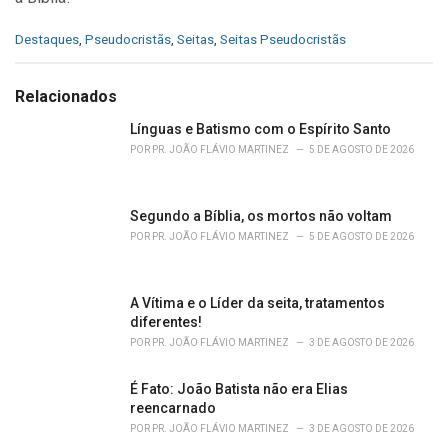
C
Destaques
,
Pseudocristãs
,
Seitas
,
Seitas Pseudocristãs
a
t
e
Relacionados
g
o
Línguas e Batismo com o Espírito Santo
r
POR
PR. JOÃO FLÁVIO MARTINEZ
5 DE AGOSTO DE 2026
i
e
s
Segundo a Bíblia, os mortos não voltam
:
POR
PR. JOÃO FLÁVIO MARTINEZ
5 DE AGOSTO DE 2026
A Vítima e o Líder da seita, tratamentos
diferentes!
POR
PR. JOÃO FLÁVIO MARTINEZ
3 DE AGOSTO DE 2026
É Fato: João Batista não era Elias
reencarnado
POR
PR. JOÃO FLÁVIO MARTINEZ
3 DE AGOSTO DE 2026