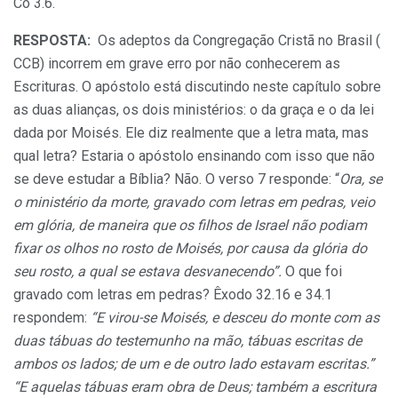
Co 3.6.
RESPOSTA:
Os adeptos da Congregação Cristã no Brasil (
CCB) incorrem em grave erro por não conhecerem as
Escrituras. O apóstolo está discutindo neste capítulo sobre
as duas alianças, os dois ministérios: o da graça e o da lei
dada por Moisés. Ele diz realmente que a letra mata, mas
qual letra? Estaria o apóstolo ensinando com isso que não
se deve estudar a Bíblia? Não. O verso 7 responde: “
Ora, se
o ministério da morte, gravado com letras em pedras, veio
em glória, de maneira que os filhos de Israel não podiam
fixar os olhos no rosto de Moisés, por causa da glória do
seu rosto, a qual se estava desvanecendo”.
O que foi
gravado com letras em pedras? Êxodo 32.16 e 34.1
respondem:
“E virou-se Moisés, e desceu do monte com as
duas tábuas do testemunho na mão, tábuas escritas de
ambos os lados; de um e de outro lado estavam escritas.”
“E aquelas tábuas eram obra de Deus; também a escritura