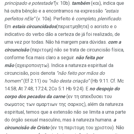
principado e potestade”
(v. 10b).
também
(και), indica que
há outra bênção e a encontramos na expressão
“estais
perfeitos nEle”
(v. 10a). Perfeito é
completo
,
plenificado
.
Em
estais circuncidados
(περιετμηθητε) o aoristo e o
indicativo do verbo dão a certeza de já foi realizado, de
uma vez por todas. Não há margem para dúvidas.
com a
circuncisão
(περιτομη) não se trata de circuncisão física,
conforme fica mais claro a seguir.
não feita por
mão
(αχειροποιητω). Indica a natureza espiritual da
circuncisão, pois denota
“não feito por mãos do
homem”
(Ef 2:11) ou
“não desta criação”
(Hb 9:11. Cf. Mc
14:58; At 7:48; 17:24; 2Co 5:1 Hb 9:24). E
no despojo do
corpo dos pecados da carne
(εν τη απεκδυσει του
σωματος των αμαρτιων της σαρκος), além da natureza
espiritual, temos que a extensão não se limita a uma parte
do órgão sexual masculino, mas à natureza humana.
a
circuncisão de Cristo
(εν τη περιτομη του χριστου). Não