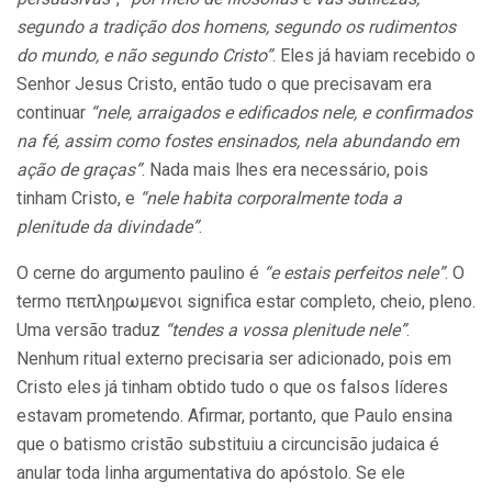
segundo a tradição dos homens, segundo os rudimentos
do mundo, e não segundo Cristo”
. Eles já haviam recebido o
Senhor Jesus Cristo, então tudo o que precisavam era
continuar
“nele, arraigados e edificados nele, e confirmados
na fé, assim como fostes ensinados, nela abundando em
ação de graças”
. Nada mais lhes era necessário, pois
tinham Cristo, e
“nele habita corporalmente toda a
plenitude da divindade”
.
O cerne do argumento paulino é
“e estais perfeitos nele”
. O
termo πεπληρωμενοι significa estar completo, cheio, pleno.
Uma versão traduz
“tendes a vossa plenitude nele”
.
Nenhum ritual externo precisaria ser adicionado, pois em
Cristo eles já tinham obtido tudo o que os falsos líderes
estavam prometendo. Afirmar, portanto, que Paulo ensina
que o batismo cristão substituiu a circuncisão judaica é
anular toda linha argumentativa do apóstolo. Se ele