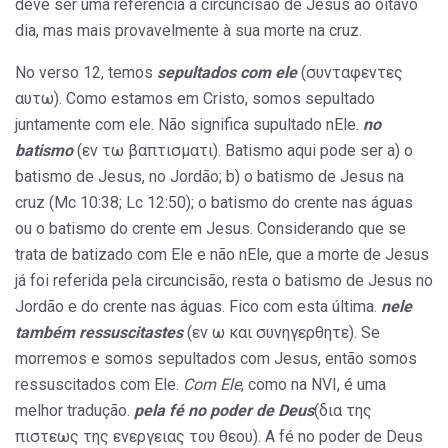
deve ser uma referência à circuncisão de Jesus ao oitavo
dia, mas mais provavelmente à sua morte na cruz.
No verso 12, temos
sepultados com ele
(συνταφεντες
αυτω). Como estamos em Cristo, somos sepultado
juntamente com ele. Não significa supultado nEle.
no
batismo
(εν τω βαπτισματι). Batismo aqui pode ser a) o
batismo de Jesus, no Jordão; b) o batismo de Jesus na
cruz (Mc 10:38; Lc 12:50); o batismo do crente nas águas
ou o batismo do crente em Jesus. Considerando que se
trata de batizado com Ele e não nEle, que a morte de Jesus
já foi referida pela circuncisão, resta o batismo de Jesus no
Jordão e do crente nas águas. Fico com esta última.
nele
também ressuscitastes
(εν ω και συνηγερθητε). Se
morremos e somos sepultados com Jesus, então somos
ressuscitados com Ele.
Com Ele
, como na NVI, é uma
melhor tradução.
pela fé no poder de Deus
(δια της
πιστεως της ενεργειας του θεου). A fé no poder de Deus