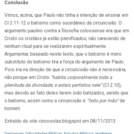
Conclusão
Vimos, acima, que Paulo não tinha a intenção de ensinar em
Cl 2:11-12 o batismo como sucedâneo da circuncisão. O
argumento paulino contra a filosofia colossense era que em
Cristo os cristãos já estão plenificados, não carecendo de
nenhum ritual para se realizarem espiritualmente.
Argumentar, baseado neste texto, que o batismo é mero
substituto do batismo tira a força do argumento de Paulo.
Pois iria na direção de que a circuncisão não é necessária,
não porque em Cristo
“habita corporalmente toda a
plenitude da divindade; e estais perfeitos nele”
(Cl 2:10),
mas devido ao fato deles terem sido batizados, sendo que
o batismo, assim como a circuncisão é
“feito por mão”
de
homem.
Extraído do site cincosolas.blogspot em 08/11/2013
C
Destaques
,
Dificuldades Bíblicas
,
Estudos Bíblicos
,
HotNews
,