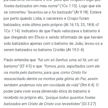
fostes batizados em meu nome”
(1Co 1:15). Logo que ele
se converteu
“levantou-se e foi batizado”
(At 9:18). Estava
por perto quando Lídia, o carcereiro e Crispo foram
batizados, este último pelo próprio (At 16:15; 33; 18:8; cf
1Co 1:14). Indicativo de que Paulo valorizava o batismo é
que chegando em Éfeso e sendo informado de que haviam
sido batizados apenas com o batismo de João, levou-os a
serem batizados no batismo Cristão (At 19:3-4).
Paulo entendia que
“há um só Senhor, uma só fé, um só
batismo”
(Ef 4:5) e que
“fomos, pois, sepultados com ele
na morte pelo batismo; para que, como Cristo foi
ressuscitado dentre os mortos pela glória do Pai, assim
também andemos nós em novidade de vida”
(Rm 6:4). O
poder para viver essa dimensão ética do batismo é
recebido no próprio ato,
“porque todos quantos fostes
batizados em Cristo de Cristo vos revestistes”
(Gl 3:27).