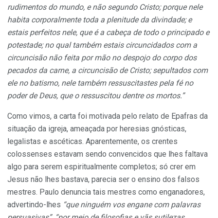
rudimentos do mundo, e não segundo Cristo; porque nele
habita corporalmente toda a plenitude da divindade; e
estais perfeitos nele, que é a cabeça de todo o principado e
potestade; no qual também estais circuncidados com a
circuncisão não feita por mão no despojo do corpo dos
pecados da carne, a circuncisão de Cristo; sepultados com
ele no batismo, nele também ressuscitastes pela fé no
poder de Deus, que o ressuscitou dentre os mortos.”
Como vimos, a carta foi motivada pelo relato de Epafras da
situação da igreja, ameaçada por heresias gnósticas,
legalistas e ascéticas. Aparentemente, os crentes
colossenses estavam sendo convencidos que lhes faltava
algo para serem espiritualmente completos; só crer em
Jesus não lhes bastava, parecia ser o ensino dos falsos
mestres. Paulo denuncia tais mestres como enganadores,
advertindo-lhes
“que ninguém vos engane com palavras
persuasivas”
,
“por meio de filosofias e vãs sutilezas,