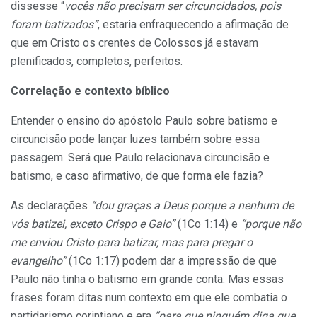
dissesse “
vocês não precisam ser circuncidados, pois
foram batizados”
, estaria enfraquecendo a afirmação de
que em Cristo os crentes de Colossos já estavam
plenificados, completos, perfeitos.
Correlação e contexto bíblico
Entender o ensino do apóstolo Paulo sobre batismo e
circuncisão pode lançar luzes também sobre essa
passagem. Será que Paulo relacionava circuncisão e
batismo, e caso afirmativo, de que forma ele fazia?
As declarações
“dou graças a Deus porque a nenhum de
vós batizei, exceto Crispo e Gaio”
(1Co 1:14) e
“porque não
me enviou Cristo para batizar, mas para pregar o
evangelho”
(1Co 1:17) podem dar a impressão de que
Paulo não tinha o batismo em grande conta. Mas essas
frases foram ditas num contexto em que ele combatia o
partidarismo corintiano e era
“para que ninguém diga que