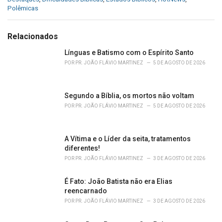
a
Polêmicas
t
e
g
Relacionados
o
r
Línguas e Batismo com o Espírito Santo
i
POR
PR. JOÃO FLÁVIO MARTINEZ
5 DE AGOSTO DE 2026
e
s
:
Segundo a Bíblia, os mortos não voltam
POR
PR. JOÃO FLÁVIO MARTINEZ
5 DE AGOSTO DE 2026
A Vítima e o Líder da seita, tratamentos
diferentes!
POR
PR. JOÃO FLÁVIO MARTINEZ
3 DE AGOSTO DE 2026
É Fato: João Batista não era Elias
reencarnado
POR
PR. JOÃO FLÁVIO MARTINEZ
3 DE AGOSTO DE 2026