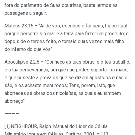
fora do parâmetro de Suas doutrinas, basta lermos as
passagens a seguir:
Mateus 23.15 – “Ai de vós, escribas e fariseus, hipócritas!
porque percorreis o mar e a terra para fazer um prosélito; e,
depois de o terdes feito, o tornais duas vezes mais filho
do inferno do que vós”.
Apocalipse 2.2,6 – “Conheço as tuas obras, e o teu trabalho,
e a tua perseverança; sei que não podes suportar os maus,
e que puseste à prova os que se dizem apóstolos e não o
são, e os achaste mentirosos; Tens, porém, isto, que
aborreces as obras dos nicolaítas, as quais eu também
aborreço”.
————
[1] NEIGHBOUR, Ralph. Manual do Líder de Célula.
Ministério Igreja em Células. Curitiba, 2001, p.113.