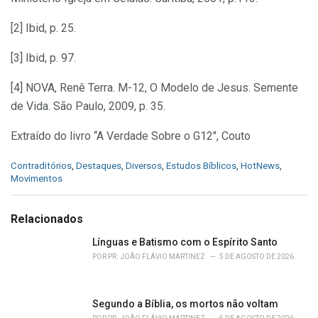
[2] Ibid, p. 25.
[3] Ibid, p. 97.
[4] NOVA, Renê Terra. M-12, O Modelo de Jesus. Semente
de Vida. São Paulo, 2009, p. 35.
Extraído do livro “A Verdade Sobre o G12″, Couto
C
Contraditórios
,
Destaques
,
Diversos
,
Estudos Bíblicos
,
HotNews
,
a
Movimentos
t
e
g
Relacionados
o
r
Línguas e Batismo com o Espírito Santo
i
POR
PR. JOÃO FLÁVIO MARTINEZ
5 DE AGOSTO DE 2026
e
s
:
Segundo a Bíblia, os mortos não voltam