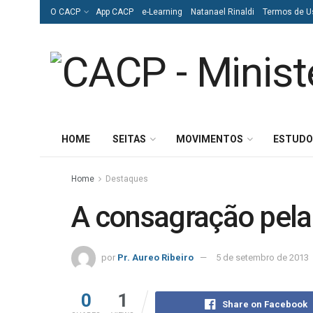
O CACP
App CACP
e-Learning
Natanael Rinaldi
Termos de U
HOME
SEITAS
MOVIMENTOS
ESTUDO
Home
Destaques
A consagração pela
por
Pr. Aureo Ribeiro
5 de setembro de 2013
0
1
Share on Facebook