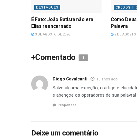
DESTAQUES
CREDOS HI
É Fato: João Batista não era
Como Deus
Elias reencarnado
Palavra
3 DE AGOSTO DE 2026
2 DE AGOSTO 
+Comentado
1
Diogo Cavalcanti
10 anos ago
Salvo alguma exceção, o artigo é elucida
e abençoe os operadores de sua palavra!
Responder
Deixe um comentário