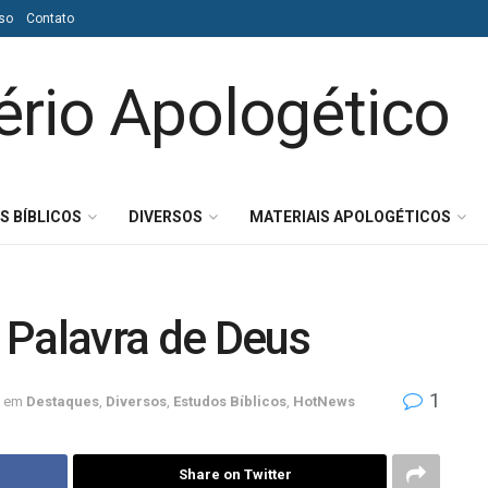
so
Contato
S BÍBLICOS
DIVERSOS
MATERIAIS APOLOGÉTICOS
 Palavra de Deus
1
em
Destaques
,
Diversos
,
Estudos Bíblicos
,
HotNews
Share on Twitter