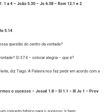
 1 a 4 – João 5.30 – Jo 6.38 – Rom 12.1 e 2
Jo 5.14
 essa questão do centro da vontade?
ontade? Sl 37.4 – colocar alegria – que é?
ite, diz Tiago. A Palavra nos faz pedir em acordo com a
rmos o sucesso – Josué 1.8 – Sl 1.1 – III Jo 1 – Prov
um conceito bíblico para o sucesso: Ir bem.