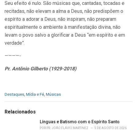
Seu efeito é nulo. São músicas que, cantadas, tocadas e
recitadas, não elevam a alma a Deus, não predispõem o
espírito a adorar a Deus, não inspiram, não preparam
espiritualmente o ambiente à manifestação divina, não
levam o povo salvo a glorificar a Deus “em espírito e em
verdade”.
————-
Pr. Antônio Gilberto (1929-2018)
C
Destaques
,
Mídia e Fé
,
Músicas
a
t
e
Relacionados
g
o
Línguas e Batismo com o Espírito Santo
r
POR
PR. JOÃO FLÁVIO MARTINEZ
5 DE AGOSTO DE 2026
i