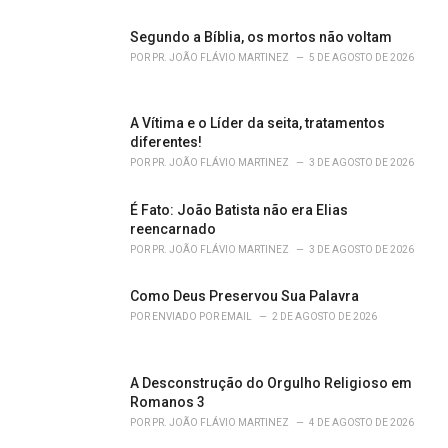
e
s
Segundo a Bíblia, os mortos não voltam
:
POR
PR. JOÃO FLÁVIO MARTINEZ
5 DE AGOSTO DE 2026
A Vítima e o Líder da seita, tratamentos
diferentes!
POR
PR. JOÃO FLÁVIO MARTINEZ
3 DE AGOSTO DE 2026
É Fato: João Batista não era Elias
reencarnado
POR
PR. JOÃO FLÁVIO MARTINEZ
3 DE AGOSTO DE 2026
Como Deus Preservou Sua Palavra
POR
ENVIADO POR EMAIL
2 DE AGOSTO DE 2026
A Desconstrução do Orgulho Religioso em
Romanos 3
POR
PR. JOÃO FLÁVIO MARTINEZ
4 DE AGOSTO DE 2026