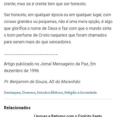
crente, mas se é crente tem que ser honesto.
Ser honesto, em qualquer época ou em qualquer lugar, com
coisas grandes ou pequenas, não é uma mera opção, é algo
que glorifica o nome de Deus e faz com que o mundo sinta
o bom perfume de Cristo naqueles que foram chamados
para serem mais do que vencedores.
_______________________
Artigo publicado no Jornal Mensageiro da Paz, Em
dezembro de 1996
Pr. Benjamim de Souza,
AD do Maranhão
C
Destaques
,
Diversos
,
Estudos Bíblicos
,
Religião e Sociedade
a
t
e
Relacionados
g
o
Línguas e Batismo com o Espírito Santo