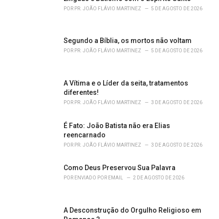
r
POR
PR. JOÃO FLÁVIO MARTINEZ
5 DE AGOSTO DE 2026
i
e
s
Segundo a Bíblia, os mortos não voltam
:
POR
PR. JOÃO FLÁVIO MARTINEZ
5 DE AGOSTO DE 2026
A Vítima e o Líder da seita, tratamentos
diferentes!
POR
PR. JOÃO FLÁVIO MARTINEZ
3 DE AGOSTO DE 2026
É Fato: João Batista não era Elias
reencarnado
POR
PR. JOÃO FLÁVIO MARTINEZ
3 DE AGOSTO DE 2026
Como Deus Preservou Sua Palavra
POR
ENVIADO POR EMAIL
2 DE AGOSTO DE 2026
A Desconstrução do Orgulho Religioso em