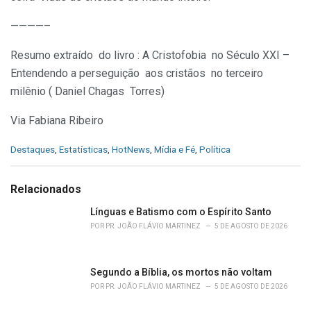
————–
Resumo extraído do livro : A Cristofobia no Século XXI –
Entendendo a perseguição aos cristãos no terceiro
milênio ( Daniel Chagas Torres)
Via Fabiana Ribeiro
C
Destaques
,
Estatísticas
,
HotNews
,
Mídia e Fé
,
Política
a
t
e
Relacionados
g
o
Línguas e Batismo com o Espírito Santo
r
POR
PR. JOÃO FLÁVIO MARTINEZ
5 DE AGOSTO DE 2026
i
e
s
Segundo a Bíblia, os mortos não voltam
:
POR
PR. JOÃO FLÁVIO MARTINEZ
5 DE AGOSTO DE 2026