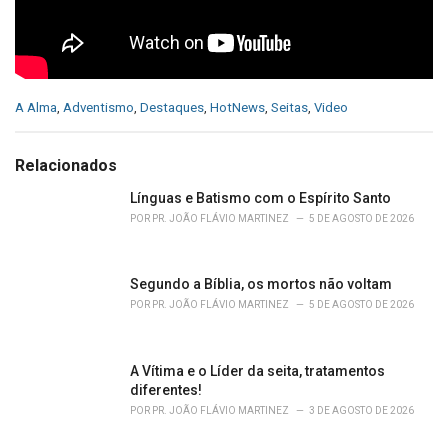
C
A Alma
,
Adventismo
,
Destaques
,
HotNews
,
Seitas
,
Video
a
t
e
Relacionados
g
o
Línguas e Batismo com o Espírito Santo
r
POR
PR. JOÃO FLÁVIO MARTINEZ
5 DE AGOSTO DE 2026
i
e
s
Segundo a Bíblia, os mortos não voltam
:
POR
PR. JOÃO FLÁVIO MARTINEZ
5 DE AGOSTO DE 2026
A Vítima e o Líder da seita, tratamentos
diferentes!
POR
PR. JOÃO FLÁVIO MARTINEZ
3 DE AGOSTO DE 2026