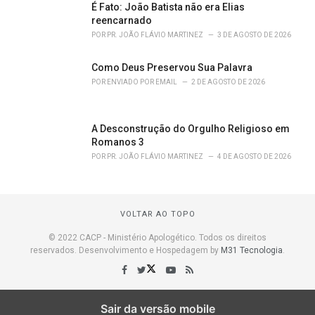
É Fato: João Batista não era Elias
reencarnado
POR
PR. JOÃO FLÁVIO MARTINEZ
3 DE AGOSTO DE 2026
Como Deus Preservou Sua Palavra
POR
ENVIADO POR EMAIL
2 DE AGOSTO DE 2026
A Desconstrução do Orgulho Religioso em
Romanos 3
POR
PR. JOÃO FLÁVIO MARTINEZ
4 DE AGOSTO DE 2026
VOLTAR AO TOPO
© 2022 CACP - Ministério Apologético. Todos os direitos
reservados. Desenvolvimento e Hospedagem by
M31 Tecnologia
.
Sair da versão mobile