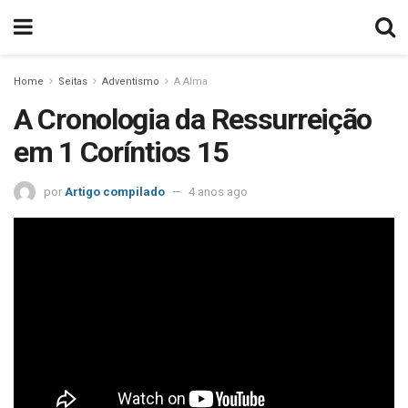
Home
Seitas
Adventismo
A Alma
A Cronologia da Ressurreição
em 1 Coríntios 15
por
Artigo compilado
4 anos ago