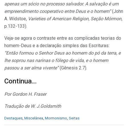
apenas um sócio no processo salvador. A salvação é um
empreendimento cooperativo entre Deus e o homem”
(John
A. Widstoe,
Varieties of American Religion, Seção Mórmon,
p.132-133).
Veja-se agora o contraste entre as complicadas teorias do
homem-Deus e a declaração simples das Escrituras:
“Então formou o Senhor Deus ao homem do pó da terra, e
lhe soprou nas narinas o fôlego de vida, e o homem
passou a ser alma vivente”
(Gênesis 2.7).
Continua…
Por Gordon H. Fraser
Tradução de W. J.Goldsmith
C
Destaques
,
Miscelânea
,
Mormonismo
,
Seitas
a