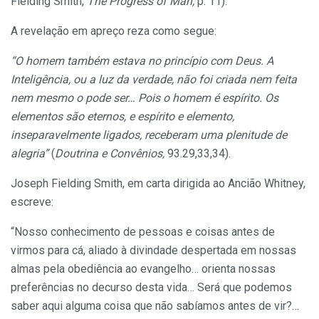
Fielding Smith,
The Progress of Man,
p. 11).
A revelação em apreço reza como segue:
“O homem também estava no princípio com Deus. A
Inteligência, ou a luz da verdade, não foi criada nem feita
nem mesmo o pode ser… Pois o homem é espírito. Os
elementos são eternos, e espírito e elemento,
inseparavelmente ligados, receberam uma plenitude
de
alegria”
(
Doutrina e Convênios,
93.29,33,34).
Joseph Fielding Smith, em carta dirigida ao Ancião Whitney,
escreve:
“Nosso conhecimento de pessoas e coisas antes de
virmos para cá, aliado à divindade despertada em nossas
almas pela obediência ao evangelho… orienta nossas
preferências no decurso desta vida… Será que podemos
saber aqui alguma coisa que não sabíamos antes de vir?…