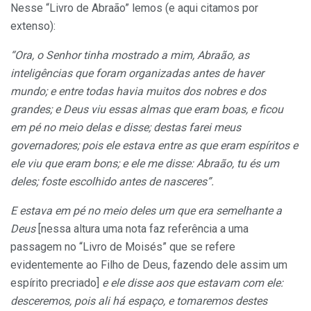
Nesse “Livro de Abraão” lemos (e aqui citamos por
extenso):
“Ora, o Senhor tinha mostrado
a
mim, Abraão, as
inteligências que foram organizadas antes de haver
mundo; e entre
todas
havia muitos dos nobres e dos
grandes; e Deus viu essas almas que eram boas, e ficou
em pé no meio delas e disse; destas farei meus
governadores; pois ele estava entre as que eram espíritos e
ele viu que eram bons;
e
ele me disse: Abraão, tu és um
deles; foste
escolhido antes de nasceres”.
E estava em pé no meio deles um que era semelhante a
Deus
[nessa altura uma nota faz referência a uma
passagem no “Livro de Moisés” que se refere
evidentemente ao Filho de Deus, fazendo dele assim um
espírito precriado]
e ele disse aos que estavam com
ele:
desceremos, pois ali há espaço, e tomaremos des
tes