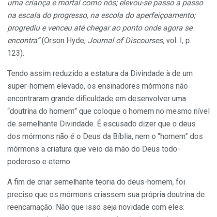
uma criança e mortal como nós; elevou-se passo a passo
na escala do progresso, na escola do aperfeiçoamento;
progrediu e venceu até chegar ao ponto onde agora se
encontra”
(Orson Hyde,
Journal of Discourses,
vol. I, p.
123).
Tendo assim reduzido a estatura da Divindade à de um
super-homem elevado, os ensinadores mórmons não
encontraram grande dificuldade em desenvolver uma
“doutrina do homem” que coloque o homem no mesmo nível
de semelhante Divindade. É escusado dizer que o deus
dos mórmons não é o Deus da Bíblia, nem o “homem” dos
mórmons a criatura que veio da mão do Deus todo-
poderoso e eterno.
A fim de criar semelhante teoria do deus-homem, foi
preciso que os mórmons criassem sua própria doutrina de
reencarnação. Não que isso seja novidade com eles: