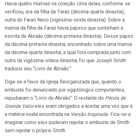
Havia quatro múmias na coleção. Uma delas, conforme se
verificou, era da filha de Faraó (décima-quarta dinastia),
outra do Faraó Neco (vigésima-sexta dinastia). Sobre a
múmia da filha de Faraó havia papiros que continham a
escrita de Abraão (décima-primeira dinastia). Desse papiro
da décima-primeira dinastia, encontrado sobre uma múmia
da décima-quarta dinastia, a qual fora comprada junto com
outra da vigésima-oitava dinastia, foi que Joseph Smith
traduziu seu “Livro de Abraão.”
Diga-se a favor da Igreja Reorganizada que, quando o
embuste foi denunciado por egiptólogos competentes,
repudiaram o “Livro de Abraão”. O restante do
Pérola de
Grande Valor
eles eram obrigados a aceitar uma vez que é
a matéria exata encontrada na
Versão Inspirada.
Fica-se a
imaginar como eles puderam rejeitar o embuste de Smith
sem rejeitar o próprio Smith.