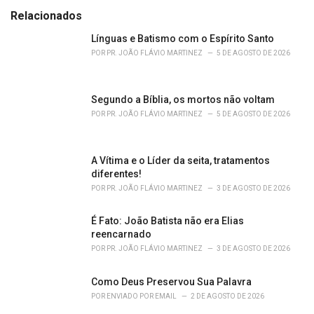
t
e
Relacionados
g
o
Línguas e Batismo com o Espírito Santo
r
POR
PR. JOÃO FLÁVIO MARTINEZ
5 DE AGOSTO DE 2026
i
e
s
Segundo a Bíblia, os mortos não voltam
:
POR
PR. JOÃO FLÁVIO MARTINEZ
5 DE AGOSTO DE 2026
A Vítima e o Líder da seita, tratamentos
diferentes!
POR
PR. JOÃO FLÁVIO MARTINEZ
3 DE AGOSTO DE 2026
É Fato: João Batista não era Elias
reencarnado
POR
PR. JOÃO FLÁVIO MARTINEZ
3 DE AGOSTO DE 2026
Como Deus Preservou Sua Palavra
POR
ENVIADO POR EMAIL
2 DE AGOSTO DE 2026