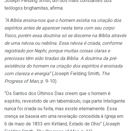
Joseph Fielding Smith, um dos mais constantes dos
teólogos brighamitas, afirma:
“A Bíblia ensina-nos que o homem existia na criação dos
espíritos antes de aparecer nesta terra com seu corpo
físico, porém essa doutrina só se discerne na Bíblia através
de uma névoa ou neblina. Essa névoa é criada, conforme
registrado por Nephi, porque muitas coisas claras e
preciosas têm sido tiradas da Bíblia. A doutrina da pré-
existência do homem na criação dos espíritos é ensinada
com clareza e energia”
(Joseph Fielding Smith,
The
Progress of Man,
p. 9-10).
“Os Santos dos Últimos Dias creem que o homem é
espírito, revestido de um tabernáculo, cuja parte Inteligente
nunca foi criada ou feita, mas existe eternamente. Essa
crença se baseia em uma revelação concedida à Igreja em
6 de maio de 1833 em Kirtland, Estado de Ohio” (Joseph