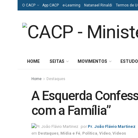
O CACP
App CACP
e-Learning
Natanael Rinaldi
Termos de U
HOME
SEITAS
MOVIMENTOS
ESTUDO
Home
Destaques
A Esquerda Confes
com a Família”
por
Pr. João Flávio Martinez
em
Destaques
,
Mídia e Fé
,
Política
,
Video
,
Videos