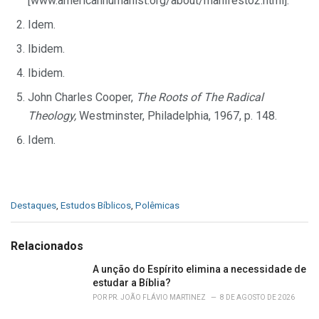
[www.americanhumanist.org/about/manifesto2.html].
Idem.
Ibidem.
Ibidem.
John Charles Cooper,
The Roots of The Radical
Theology,
Westminster, Philadelphia, 1967, p. 148.
Idem.
C
Destaques
,
Estudos Bíblicos
,
Polêmicas
a
t
e
Relacionados
g
o
A unção do Espírito elimina a necessidade de
r
estudar a Bíblia?
i
POR
PR. JOÃO FLÁVIO MARTINEZ
8 DE AGOSTO DE 2026
e