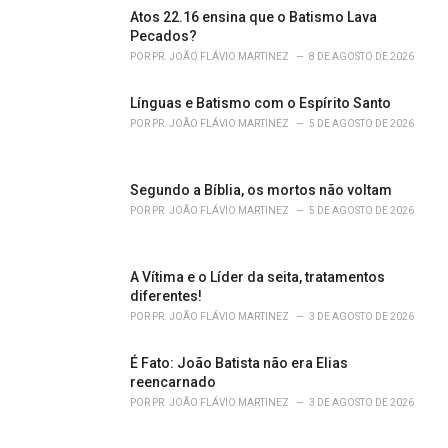
s
Atos 22.16 ensina que o Batismo Lava
:
Pecados?
POR
PR. JOÃO FLÁVIO MARTINEZ
8 DE AGOSTO DE 2026
Línguas e Batismo com o Espírito Santo
POR
PR. JOÃO FLÁVIO MARTINEZ
5 DE AGOSTO DE 2026
Segundo a Bíblia, os mortos não voltam
POR
PR. JOÃO FLÁVIO MARTINEZ
5 DE AGOSTO DE 2026
A Vítima e o Líder da seita, tratamentos
diferentes!
POR
PR. JOÃO FLÁVIO MARTINEZ
3 DE AGOSTO DE 2026
É Fato: João Batista não era Elias
reencarnado
POR
PR. JOÃO FLÁVIO MARTINEZ
3 DE AGOSTO DE 2026