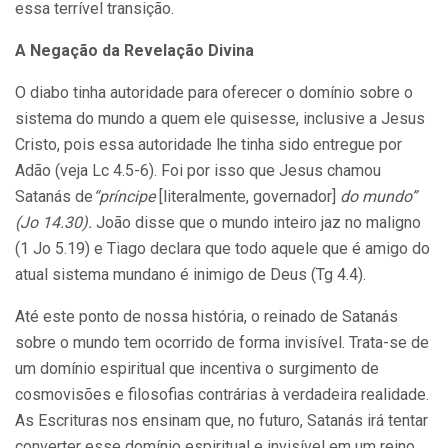
essa terrível transição.
A Negação da Revelação Divina
O diabo tinha autoridade para oferecer o domínio sobre o
sistema do mundo a quem ele quisesse, inclusive a Jesus
Cristo, pois essa autoridade lhe tinha sido entregue por
Adão (veja Lc 4.5-6). Foi por isso que Jesus chamou
Satanás de
“príncipe
[literalmente, governador]
do mundo”
(Jo 14.30).
João disse que o mundo inteiro jaz no maligno
(1 Jo 5.19) e Tiago declara que todo aquele que é amigo do
atual sistema mundano é inimigo de Deus (Tg 4.4).
Até este ponto de nossa história, o reinado de Satanás
sobre o mundo tem ocorrido de forma invisível. Trata-se de
um domínio espiritual que incentiva o surgimento de
cosmovisões e filosofias contrárias à verdadeira realidade.
As Escrituras nos ensinam que, no futuro, Satanás irá tentar
converter esse domínio espiritual e invisível em um reino