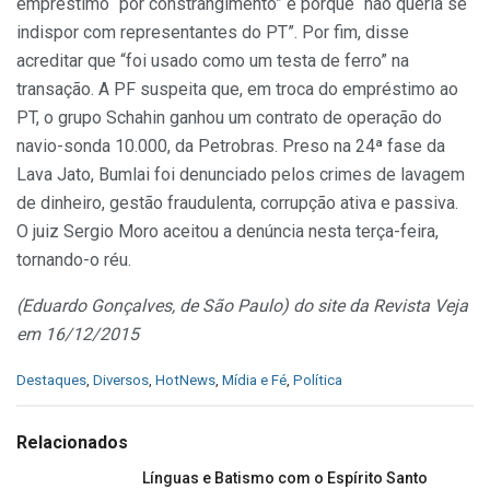
empréstimo “por constrangimento” e porque “não queria se
indispor com representantes do PT”. Por fim, disse
acreditar que “foi usado como um testa de ferro” na
transação. A PF suspeita que, em troca do empréstimo ao
PT, o grupo Schahin ganhou um contrato de operação do
navio-sonda 10.000, da Petrobras. Preso na 24ª fase da
Lava Jato, Bumlai foi denunciado pelos crimes de lavagem
de dinheiro, gestão fraudulenta, corrupção ativa e passiva.
O juiz Sergio Moro aceitou a denúncia nesta terça-feira,
tornando-o réu.
(Eduardo Gonçalves, de São Paulo) do site da Revista Veja
em 16/12/2015
C
Destaques
,
Diversos
,
HotNews
,
Mídia e Fé
,
Política
a
t
e
Relacionados
g
o
Línguas e Batismo com o Espírito Santo