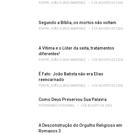
r
POR
PR. JOÃO FLÁVIO MARTINEZ
5 DE AGOSTO DE 2026
i
e
s
Segundo a Bíblia, os mortos não voltam
:
POR
PR. JOÃO FLÁVIO MARTINEZ
5 DE AGOSTO DE 2026
A Vítima e o Líder da seita, tratamentos
diferentes!
POR
PR. JOÃO FLÁVIO MARTINEZ
3 DE AGOSTO DE 2026
É Fato: João Batista não era Elias
reencarnado
POR
PR. JOÃO FLÁVIO MARTINEZ
3 DE AGOSTO DE 2026
Como Deus Preservou Sua Palavra
POR
ENVIADO POR EMAIL
2 DE AGOSTO DE 2026
A Desconstrução do Orgulho Religioso em
Romanos 3