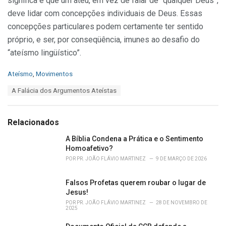
significa é que um ateu, em vez de falar de “qualquer Deus”,
deve lidar com concepções individuais de Deus. Essas
concepções particulares podem certamente ter sentido
próprio, e ser, por conseqüência, imunes ao desafio do
“ateísmo lingüístico”.
C
Ateísmo
,
Movimentos
a
T
A Falácia dos Argumentos Ateístas
t
a
e
g
g
s
o
Relacionados
:
r
i
A Bíblia Condena a Prática e o Sentimento
e
Homoafetivo?
s
POR
PR. JOÃO FLÁVIO MARTINEZ
9 DE MARÇO DE 2026
:
Falsos Profetas querem roubar o lugar de
Jesus!
POR
PR. JOÃO FLÁVIO MARTINEZ
28 DE NOVEMBRO DE
2025