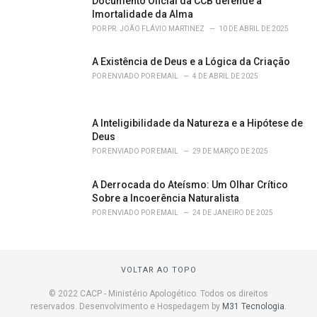
Documento Oficial da CCB defende a
Imortalidade da Alma
POR
PR. JOÃO FLÁVIO MARTINEZ
10 DE ABRIL DE 2025
A Existência de Deus e a Lógica da Criação
POR
ENVIADO POR EMAIL
4 DE ABRIL DE 2025
A Inteligibilidade da Natureza e a Hipótese de
Deus
POR
ENVIADO POR EMAIL
29 DE MARÇO DE 2025
A Derrocada do Ateísmo: Um Olhar Crítico
Sobre a Incoerência Naturalista
POR
ENVIADO POR EMAIL
24 DE JANEIRO DE 2025
VOLTAR AO TOPO
© 2022 CACP - Ministério Apologético. Todos os direitos
reservados. Desenvolvimento e Hospedagem by
M31 Tecnologia
.