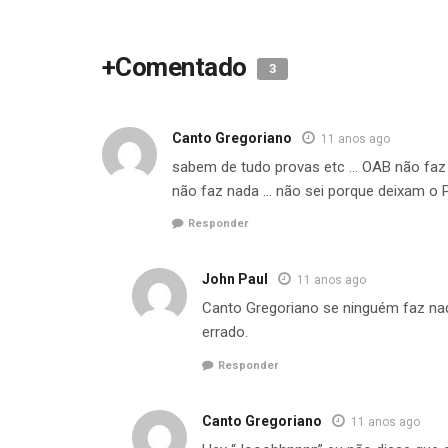
+Comentado
3
Canto Gregoriano
11 anos ago
sabem de tudo provas etc … OAB não faz
não faz nada … não sei porque deixam o P
Responder
John Paul
11 anos ago
Canto Gregoriano se ninguém faz nada
errado.
Responder
Canto Gregoriano
11 anos ago