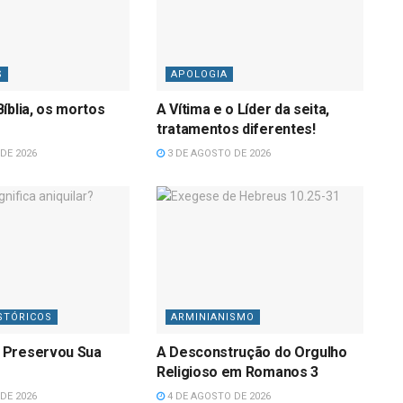
S
APOLOGIA
íblia, os mortos
A Vítima e o Líder da seita,
tratamentos diferentes!
DE 2026
3 DE AGOSTO DE 2026
STÓRICOS
ARMINIANISMO
 Preservou Sua
A Desconstrução do Orgulho
Religioso em Romanos 3
DE 2026
4 DE AGOSTO DE 2026