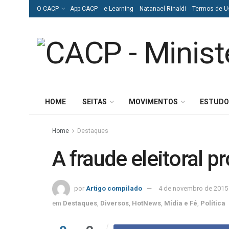
O CACP
App CACP
e-Learning
Natanael Rinaldi
Termos de U
HOME
SEITAS
MOVIMENTOS
ESTUDO
Home
Destaques
A fraude eleitoral p
por
Artigo compilado
4 de novembro de 2015
em
Destaques
,
Diversos
,
HotNews
,
Mídia e Fé
,
Política