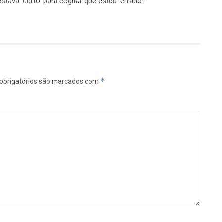
tava ‘certo’ para cogitar que estou ‘errado’.
*
obrigatórios são marcados com