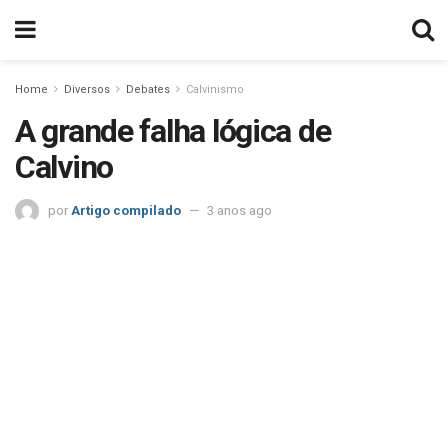
Home
Diversos
Debates
Calvinismo
A grande falha lógica de
Calvino
por
Artigo compilado
3 anos ago