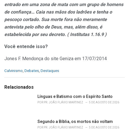
entrado em uma zona de mata com um grupo de homens
de confiança… Caia nas mãos dos ladrões e tenha o
pescoço cortado. Sua morte fora não meramente
antevista pelo olho de Deus, mas, além disso, é
estabelecida por seu decreto. ( Institutas 1.16.9 )
Você entende isso?
Jones F. Mendonça do site Geniza em 17/07/2014
C
Calvinismo
,
Debates
,
Destaques
a
t
e
Relacionados
g
o
Línguas e Batismo com o Espírito Santo
r
POR
PR. JOÃO FLÁVIO MARTINEZ
5 DE AGOSTO DE 2026
i
e
s
Segundo a Bíblia, os mortos não voltam
:
POR
PR. JOÃO FLÁVIO MARTINEZ
5 DE AGOSTO DE 2026