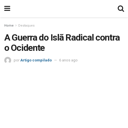
Home
Destaques
A Guerra do Islã Radical contra
o Ocidente
por
Artigo compilado
6 anos ago