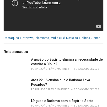
C
Destaques
,
HotNews
,
Islamismo
,
Mídia e Fé
,
Notícias
,
Política
,
Seitas
a
t
e
Relacionados
g
o
A unção do Espírito elimina a necessidade de
r
estudar a Bíblia?
i
POR
PR. JOÃO FLÁVIO MARTINEZ
8 DE AGOSTO DE 2026
e
s
Atos 22.16 ensina que o Batismo Lava
:
Pecados?
POR
PR. JOÃO FLÁVIO MARTINEZ
8 DE AGOSTO DE 2026
Línguas e Batismo com o Espírito Santo
POR
PR. JOÃO FLÁVIO MARTINEZ
5 DE AGOSTO DE 2026