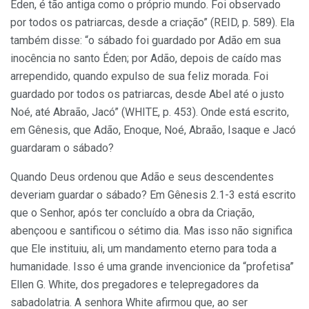
Éden, é tão antiga como o próprio mundo. Foi observado
por todos os patriarcas, desde a criação” (REID, p. 589). Ela
também disse: “o sábado foi guardado por Adão em sua
inocência no santo Éden; por Adão, depois de caído mas
arrependido, quando expulso de sua feliz morada. Foi
guardado por todos os patriarcas, desde Abel até o justo
Noé, até Abraão, Jacó” (WHITE, p. 453). Onde está escrito,
em Gênesis, que Adão, Enoque, Noé, Abraão, Isaque e Jacó
guardaram o sábado?
Quando Deus ordenou que Adão e seus descendentes
deveriam guardar o sábado? Em Gênesis 2.1-3 está escrito
que o Senhor, após ter concluído a obra da Criação,
abençoou e santificou o sétimo dia. Mas isso não significa
que Ele instituiu, ali, um mandamento eterno para toda a
humanidade. Isso é uma grande invencionice da “profetisa”
Ellen G. White, dos pregadores e telepregadores da
sabadolatria. A senhora White afirmou que, ao ser