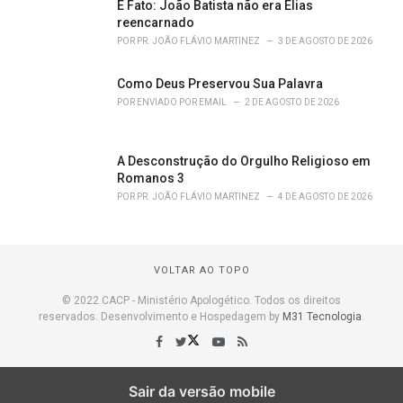
É Fato: João Batista não era Elias
reencarnado
POR
PR. JOÃO FLÁVIO MARTINEZ
3 DE AGOSTO DE 2026
Como Deus Preservou Sua Palavra
POR
ENVIADO POR EMAIL
2 DE AGOSTO DE 2026
A Desconstrução do Orgulho Religioso em
Romanos 3
POR
PR. JOÃO FLÁVIO MARTINEZ
4 DE AGOSTO DE 2026
VOLTAR AO TOPO
© 2022 CACP - Ministério Apologético. Todos os direitos
reservados. Desenvolvimento e Hospedagem by
M31 Tecnologia
.
Sair da versão mobile