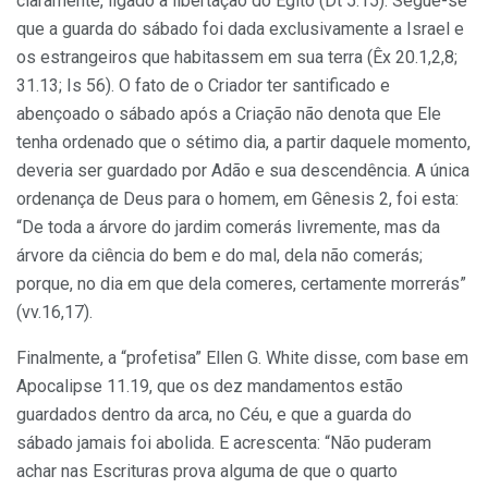
claramente, ligado à libertação do Egito (Dt 5.15). Segue-se
que a guarda do sábado foi dada exclusivamente a Israel e
os estrangeiros que habitassem em sua terra (Êx 20.1,2,8;
31.13; Is 56). O fato de o Criador ter santificado e
abençoado o sábado após a Criação não denota que Ele
tenha ordenado que o sétimo dia, a partir daquele momento,
deveria ser guardado por Adão e sua descendência. A única
ordenança de Deus para o homem, em Gênesis 2, foi esta:
“De toda a árvore do jardim comerás livremente, mas da
árvore da ciência do bem e do mal, dela não comerás;
porque, no dia em que dela comeres, certamente morrerás”
(vv.16,17).
Finalmente, a “profetisa” Ellen G. White disse, com base em
Apocalipse 11.19, que os dez mandamentos estão
guardados dentro da arca, no Céu, e que a guarda do
sábado jamais foi abolida. E acrescenta: “Não puderam
achar nas Escrituras prova alguma de que o quarto