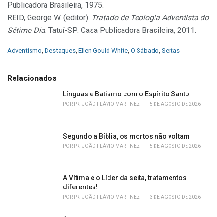
Publicadora Brasileira, 1975.
REID, George W. (editor).
Tratado de Teologia Adventista do
Sétimo Dia
. Tatuí-SP: Casa Publicadora Brasileira, 2011.
C
Adventismo
,
Destaques
,
Ellen Gould White
,
O Sábado
,
Seitas
a
t
e
Relacionados
g
o
Línguas e Batismo com o Espírito Santo
r
POR
PR. JOÃO FLÁVIO MARTINEZ
5 DE AGOSTO DE 2026
i
e
s
Segundo a Bíblia, os mortos não voltam
:
POR
PR. JOÃO FLÁVIO MARTINEZ
5 DE AGOSTO DE 2026
A Vítima e o Líder da seita, tratamentos
diferentes!
POR
PR. JOÃO FLÁVIO MARTINEZ
3 DE AGOSTO DE 2026