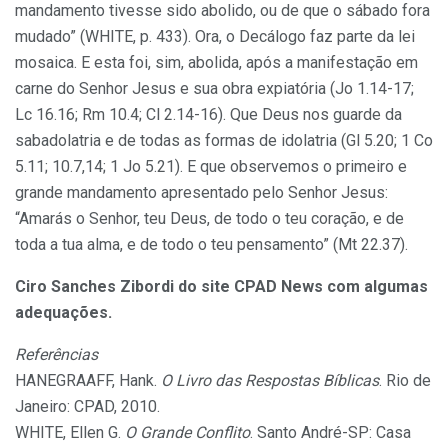
mandamento tivesse sido abolido, ou de que o sábado fora
mudado” (WHITE, p. 433). Ora, o Decálogo faz parte da lei
mosaica. E esta foi, sim, abolida, após a manifestação em
carne do Senhor Jesus e sua obra expiatória (Jo 1.14-17;
Lc 16.16; Rm 10.4; Cl 2.14-16). Que Deus nos guarde da
sabadolatria e de todas as formas de idolatria (Gl 5.20; 1 Co
5.11; 10.7,14; 1 Jo 5.21). E que observemos o primeiro e
grande mandamento apresentado pelo Senhor Jesus:
“Amarás o Senhor, teu Deus, de todo o teu coração, e de
toda a tua alma, e de todo o teu pensamento” (Mt 22.37).
Ciro Sanches Zibordi do site CPAD News com algumas
adequações.
Referências
HANEGRAAFF, Hank.
O Livro das Respostas Bíblicas
. Rio de
Janeiro: CPAD, 2010.
WHITE, Ellen G.
O Grande Conflito
. Santo André-SP: Casa