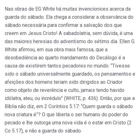
Nas obras de EG White há muitas invencionices acerca da
guarda do sábado. Ela chega a considerar a observância do
sábado necessária para confirmar a salvação dos que
creem em Jesus Cristo! A sabadolatria, sem dúvida, é uma
das maiores heresias do adventismo do sétimo dia. Ellen G.
White afirmou, em sua obra mais famosa, que a
desobediência ao quarto mandamento do Decálogo é a
causa de existirem tantos pecadores no mundo: “Tivesse
sido o sábado universalmente guardado, os pensamentos e
afeições dos homens teriam sido dirigidos ao Criador
como objeto de reverência e culto, jamais tendo havido
idólatra, ateu, ou incrédulo” (WHITE, p. 436). Então, por que a
Bíblia não diz, em 2 Coríntios 5.17: “Quem guarda o sábado
nova criatura é”? O que liberta o ser humano do poder do
pecado e lhe outorga uma nova vida é o estar em Cristo (2
Co 5.17), e não a guarda do sábado.