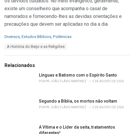
os devidos cuidados. No meio evangélico, geralmente,
existe um conselheiro que acompanha o casal de
namorados e fornecendo-lhes as devidas orientações e
precauções que devem ser aplicadas no dia a dia.
C
Diversos
,
Estudos Bíblicos
,
Polêmicas
a
T
A História do Beijo e as Religiões
t
a
e
g
g
s
o
Relacionados
:
r
i
Línguas e Batismo com o Espírito Santo
e
POR
PR. JOÃO FLÁVIO MARTINEZ
5 DE AGOSTO DE 2026
s
:
Segundo a Bíblia, os mortos não voltam
POR
PR. JOÃO FLÁVIO MARTINEZ
5 DE AGOSTO DE 2026
A Vítima e o Líder da seita, tratamentos
diferentes!