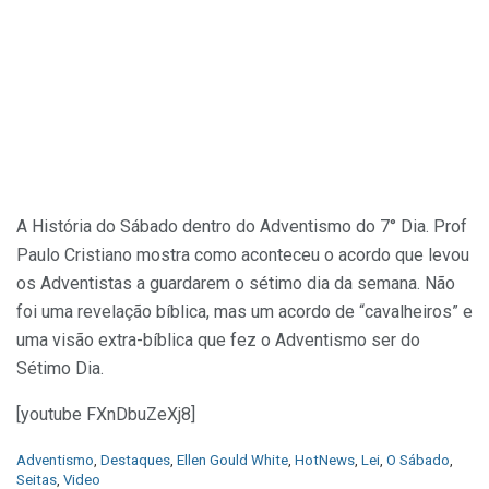
A História do Sábado dentro do Adventismo do 7° Dia. Prof
Paulo Cristiano mostra como aconteceu o acordo que levou
os Adventistas a guardarem o sétimo dia da semana. Não
foi uma revelação bíblica, mas um acordo de “cavalheiros” e
uma visão extra-bíblica que fez o Adventismo ser do
Sétimo Dia.
[youtube FXnDbuZeXj8]
C
Adventismo
,
Destaques
,
Ellen Gould White
,
HotNews
,
Lei
,
O Sábado
,
a
Seitas
,
Video