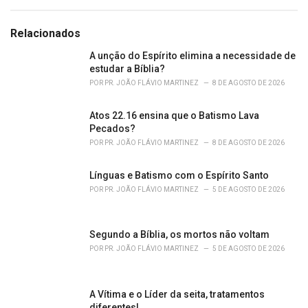
t
e
g
Relacionados
o
r
A unção do Espírito elimina a necessidade de
i
estudar a Bíblia?
e
POR
PR. JOÃO FLÁVIO MARTINEZ
8 DE AGOSTO DE 2026
s
:
Atos 22.16 ensina que o Batismo Lava
Pecados?
POR
PR. JOÃO FLÁVIO MARTINEZ
8 DE AGOSTO DE 2026
Línguas e Batismo com o Espírito Santo
POR
PR. JOÃO FLÁVIO MARTINEZ
5 DE AGOSTO DE 2026
Segundo a Bíblia, os mortos não voltam
POR
PR. JOÃO FLÁVIO MARTINEZ
5 DE AGOSTO DE 2026
A Vítima e o Líder da seita, tratamentos
diferentes!