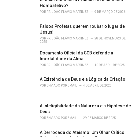
e
Homoafetivo?
s
POR
PR. JOÃO FLÁVIO MARTINEZ
9 DE MARÇO DE 2026
:
Falsos Profetas querem roubar o lugar de
Jesus!
POR
PR. JOÃO FLÁVIO MARTINEZ
28 DE NOVEMBRO DE
2025
Documento Oficial da CCB defende a
Imortalidade da Alma
POR
PR. JOÃO FLÁVIO MARTINEZ
10 DE ABRIL DE 2025
A Existência de Deus e a Lógica da Criação
POR
ENVIADO POR EMAIL
4 DE ABRIL DE 2025
A Inteligibilidade da Natureza e a Hipótese de
Deus
POR
ENVIADO POR EMAIL
29 DE MARÇO DE 2025
A Derrocada do Ateísmo: Um Olhar Crítico