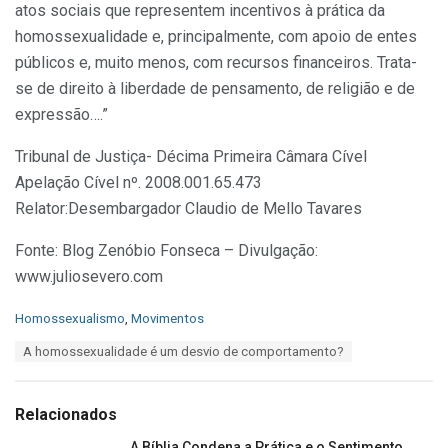
atos sociais que representem incentivos à prática da
homossexualidade e, principalmente, com apoio de entes
públicos e, muito menos, com recursos financeiros. Trata-
se de direito à liberdade de pensamento, de religião e de
expressão….”
Tribunal de Justiça- Décima Primeira Câmara Cível
Apelação Cível nº. 2008.001.65.473
Relator:Desembargador Claudio de Mello Tavares
Fonte: Blog Zenóbio Fonseca – Divulgação:
www.juliosevero.com
C
Homossexualismo
,
Movimentos
a
T
A homossexualidade é um desvio de comportamento?
t
a
e
g
g
s
o
Relacionados
:
r
i
A Bíblia Condena a Prática e o Sentimento