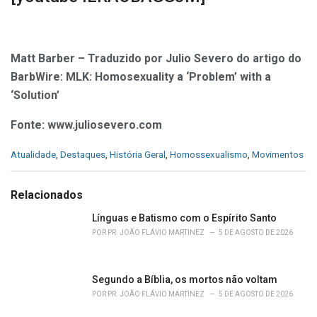
Matt Barber – Traduzido por Julio Severo do artigo do
BarbWire: MLK: Homosexuality a ‘Problem’ with a
‘Solution’
Fonte: www.juliosevero.com
C
Atualidade
,
Destaques
,
História Geral
,
Homossexualismo
,
Movimentos
a
t
e
Relacionados
g
o
Línguas e Batismo com o Espírito Santo
r
POR
PR. JOÃO FLÁVIO MARTINEZ
5 DE AGOSTO DE 2026
i
e
s
Segundo a Bíblia, os mortos não voltam
:
POR
PR. JOÃO FLÁVIO MARTINEZ
5 DE AGOSTO DE 2026