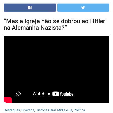
“Mas a Igreja não se dobrou ao Hitler
na Alemanha Nazista?”
C
Destaques
,
Diversos
,
História Geral
,
Mídia e Fé
,
Política