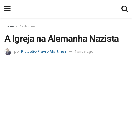
Home
Destaques
A Igreja na Alemanha Nazista
por
Pr. João Flávio Martinez
4 anos ago