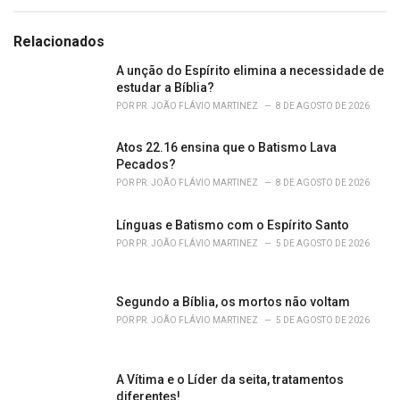
a
t
e
Relacionados
g
o
A unção do Espírito elimina a necessidade de
r
estudar a Bíblia?
i
POR
PR. JOÃO FLÁVIO MARTINEZ
8 DE AGOSTO DE 2026
e
s
Atos 22.16 ensina que o Batismo Lava
:
Pecados?
POR
PR. JOÃO FLÁVIO MARTINEZ
8 DE AGOSTO DE 2026
Línguas e Batismo com o Espírito Santo
POR
PR. JOÃO FLÁVIO MARTINEZ
5 DE AGOSTO DE 2026
Segundo a Bíblia, os mortos não voltam
POR
PR. JOÃO FLÁVIO MARTINEZ
5 DE AGOSTO DE 2026
A Vítima e o Líder da seita, tratamentos
diferentes!