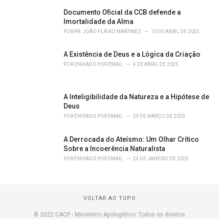
Documento Oficial da CCB defende a
Imortalidade da Alma
POR
PR. JOÃO FLÁVIO MARTINEZ
10 DE ABRIL DE 2025
A Existência de Deus e a Lógica da Criação
POR
ENVIADO POR EMAIL
4 DE ABRIL DE 2025
A Inteligibilidade da Natureza e a Hipótese de
Deus
POR
ENVIADO POR EMAIL
29 DE MARÇO DE 2025
A Derrocada do Ateísmo: Um Olhar Crítico
Sobre a Incoerência Naturalista
POR
ENVIADO POR EMAIL
24 DE JANEIRO DE 2025
VOLTAR AO TOPO
© 2022 CACP - Ministério Apologético. Todos os direitos