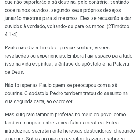
que não suportarão a sã doutrina; pelo contrário, sentindo
coceira nos ouvidos, segundo seus próprios desejos
juntarão mestres para si mesmos. Eles se recusarão a dar
ouvidos à verdade, voltando-se para os mitos. (2Timóteo
4.1-4).
Paulo não diz à Timóteo: pregue sonhos, visões,
revelações ou experiências. Embora haja espaço para tudo
isso na vida espiritual, a ênfase do apóstolo é na Palavra
de Deus.
Não foi apenas Paulo quem se preocupou com a sã
doutrina. O apóstolo Pedro também tratou do assunto na
sua segunda carta, ao escrever:
Mas surgiram também profetas no meio do povo, como
também surgirão entre vocês falsos mestres. Estes
introduzirão secretamente heresias destruidoras, chegando
a negar o Soberano que os resgatou, trazendo sobre si