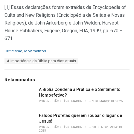
[1] Essas declarações foram extraídas da Encyclopedia of
Cults and New Religions (Enciclopédia de Seitas e Novas
Religiões), de John Ankerberg e John Weldon, Harvest
House Publishers, Eugene, Oregon, EUA, 1999, pp. 670 –
671.
C
Criticismo
,
Movimentos
a
T
A Importância da Bíblia para dias atuais
t
a
e
g
g
s
o
Relacionados
:
r
i
A Bíblia Condena a Prática e o Sentimento
e
Homoafetivo?
s
POR
PR. JOÃO FLÁVIO MARTINEZ
9 DE MARÇO DE 2026
:
Falsos Profetas querem roubar o lugar de
Jesus!
POR
PR. JOÃO FLÁVIO MARTINEZ
28 DE NOVEMBRO DE
2025