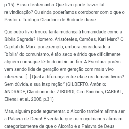
p.15). E isso testemunha: Que livro pode trazer tal
reivindicação? Ou ainda poderíamos corroborar com o que o
Pastor e Teólogo Claudinor de Andrade disse:
Que outro livro trouxe tanta mudança à humanidade como a
Bíblia Sagrada? Homero, Aristóteles, Camões, Karl Marx? O
Capital de Marx, por exemplo, embora considerado a
“bíblia” do comunismo, é tão seco e árido que dificilmente
alguém consegue lê-lo do início ao fim. A Escritura, porém,
vem sendo lida de geração em geração com mais vivo
interesse. […] Qual a diferença entre ela e os demais livros?
Sem dúvida, a sua inspiração.” (GILBERTO, Antônio;
ANDRADE, Claudionor de; ZIBORDI, Ciro Sanches; CABRAL,
Elienai; et al., 2008, p.31).
Mas, alguém pode argumentar, o Alcorão também afirma ser
a Palavra de Deus! É verdade que os muçulmanos afirmam
categoricamente de que o Alcorão é a Palavra de Deus