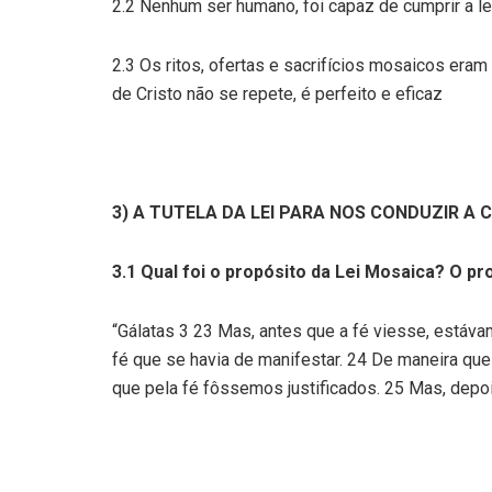
2.2 Nenhum ser humano, foi capaz de cumprir a le
2.3 Os ritos, ofertas e sacrifícios mosaicos eram
de Cristo não se repete, é perfeito e eficaz
3) A TUTELA DA LEI PARA NOS CONDUZIR A C
3.1 Qual foi o propósito da Lei Mosaica? O pr
“Gálatas 3 23 Mas, antes que a fé viesse, estáva
fé que se havia de manifestar. 24 De maneira que a
que pela fé fôssemos justificados. 25 Mas, depoi