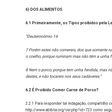
6) DOS ALIMENTOS
6.1 Primeiramente, os Tipos proibidos pela Lei
“Deuteronômio 14
7 Porém estes não comereis, dos que somente rum
o coelho, porque ruminam mas não têm a unha f
8 Nem o porco, porque tem unha fendida, mas nã
destes, e não tocareis nos seus cadáveres.”
6.2 É Proibido Comer Carne de Porco?
2.2.1 Para responder tal indagação, compartilho c
http://www.abiblia.org/ver.php?id=723 como segu