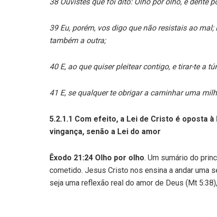
38 Ouvistes que foi dito: Olho por olho, e dente p
39 Eu, porém, vos digo que não resistais ao mal; m
também a outra;
40 E, ao que quiser pleitear contigo, e tirar-te a 
41 E, se qualquer te obrigar a caminhar uma milh
5.2.1.1 Com efeito, a Lei de Cristo é oposta à
vingança, senão a Lei do amor
Êxodo 21:24
Olho por olho
. Um sumário do princ
cometido. Jesus Cristo nos ensina a andar uma s
seja uma reflexão real do amor de Deus (Mt 5:38),