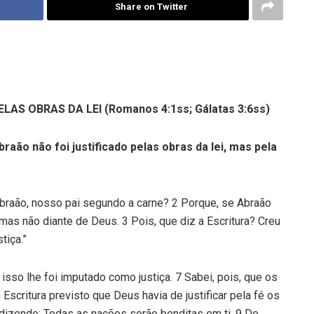
Share on Twitter
LAS OBRAS DA LEI (Romanos 4:1ss; Gálatas 3:6ss)
raão não foi justificado pelas obras da lei, mas pela
braão, nosso pai segundo a carne? 2 Porque, se Abraão
, mas não diante de Deus. 3 Pois, que diz a Escritura? Creu
tiça.”
sso lhe foi imputado como justiça. 7 Sabei, pois, que os
 Escritura previsto que Deus havia de justificar pela fé os
 dizendo: Todas as nações serão benditas em ti. 9 De