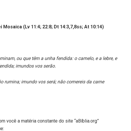
 Mosaica (Lv 11:4; 22:8; Dt 14:3,7,8ss; At 10:14)
inam, ou que têm a unha fendida: o camelo, e a lebre, e
endida; imundos vos serão.
o rumina; imundo vos será; não comereis da carne
om você a matéria constante do site “aBíblia.org”
e: