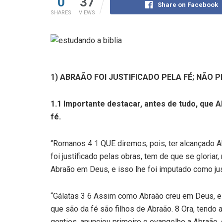
0
37
Share on Facebook
SHARES
VIEWS
1) ABRAÃO FOI JUSTIFICADO PELA FÉ; NÃO PE
1.1 Importante destacar, antes de tudo, que Ab
fé.
“Romanos 4 1 QUE diremos, pois, ter alcançado A
foi justificado pelas obras, tem de que se gloriar
Abraão em Deus, e isso lhe foi imputado como jus
“Gálatas 3 6 Assim como Abraão creu em Deus, e i
que são da fé são filhos de Abraão. 8 Ora, tendo a
gentios, anunciou primeiro o evangelho a Abraão,