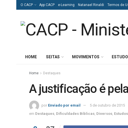
O CACP
App CACP
e-Learning
Natanael Rinaldi
Termos de U
HOME
SEITAS
MOVIMENTOS
ESTUDO
Home
Destaques
A justificação é pel
por
Enviado por email
5 de outubro de 2015
em
Destaques
,
Dificuldades Bíblicas
,
Diversos
,
Estudos