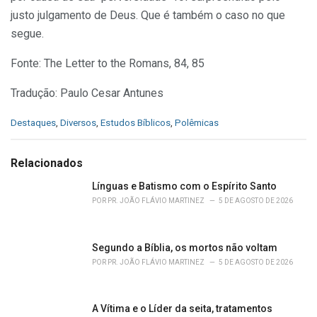
justo julgamento de Deus. Que é também o caso no que
segue.
Fonte: The Letter to the Romans, 84, 85
Tradução: Paulo Cesar Antunes
C
Destaques
,
Diversos
,
Estudos Bíblicos
,
Polêmicas
a
t
e
Relacionados
g
o
Línguas e Batismo com o Espírito Santo
r
POR
PR. JOÃO FLÁVIO MARTINEZ
5 DE AGOSTO DE 2026
i
e
s
Segundo a Bíblia, os mortos não voltam
:
POR
PR. JOÃO FLÁVIO MARTINEZ
5 DE AGOSTO DE 2026
A Vítima e o Líder da seita, tratamentos