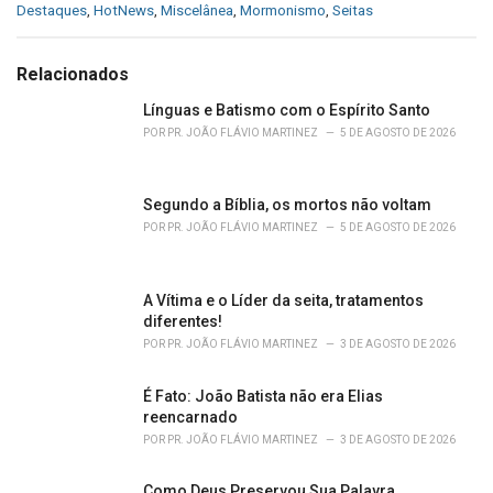
C
Destaques
,
HotNews
,
Miscelânea
,
Mormonismo
,
Seitas
a
t
e
Relacionados
g
o
Línguas e Batismo com o Espírito Santo
r
POR
PR. JOÃO FLÁVIO MARTINEZ
5 DE AGOSTO DE 2026
i
e
s
Segundo a Bíblia, os mortos não voltam
:
POR
PR. JOÃO FLÁVIO MARTINEZ
5 DE AGOSTO DE 2026
A Vítima e o Líder da seita, tratamentos
diferentes!
POR
PR. JOÃO FLÁVIO MARTINEZ
3 DE AGOSTO DE 2026
É Fato: João Batista não era Elias
reencarnado
POR
PR. JOÃO FLÁVIO MARTINEZ
3 DE AGOSTO DE 2026
Como Deus Preservou Sua Palavra