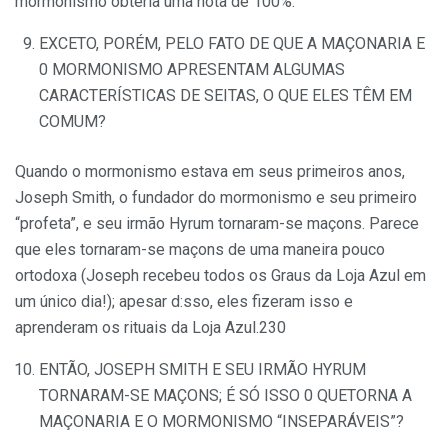
mormonismo obteria uma nota de 100%.
EXCETO, PORÉM, PELO FATO DE QUE A MAÇONARIA E
0 MORMONISMO APRESENTAM ALGUMAS
CARACTERÍSTICAS DE SEITAS, O QUE ELES TÊM EM
COMUM?
Quando o mormonismo estava em seus primeiros anos,
Joseph Smith, o fundador do mormonismo e seu primeiro
“profeta”, e seu irmão Hyrum tornaram-se maçons. Parece
que eles tornaram-se maçons de uma maneira pouco
ortodoxa (Joseph recebeu todos os Graus da Loja Azul em
um único dia!); apesar d:sso, eles fizeram isso e
aprenderam os rituais da Loja Azul.230
ENTÃO, JOSEPH SMITH E SEU IRMÃO HYRUM
TORNARAM-SE MAÇONS; É SÓ ISSO 0 QUETORNA A
MAÇONARIA E O MORMONISMO “INSEPARÁVEIS”?