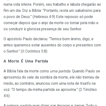
numa vida inteira. Porém, seu trabalho e labuta chegarão ao
fim um dia. Diz a Bíblia: “Portanto, resta um sabatismo para
o povo de Deus.” (Hebreus 4:9) Este repouso só pode
começar depois que o anjo da morte os tomar pela mão e
os conduzir à gloriosa presença de seu Senhor.
O apóstolo Paulo declarou: “Temos bom ânimo, digo, e
antes queremos estar ausentes do corpo e presentes com
o Senhor.” (II Coríntios 5:8)
A Morte É Uma Partida
A Bíblia fala da morte como
uma partida
. Quando Paulo se
aproximou do vale da sombra da morte, ele não tremeu de
medo; ao contrário, anunciou com uma nota de triunfo na
voz: “O tempo da minha partida se aproxima.” (2 Timóteo
4:6)
A palavra
partida
quer dizer içar âncoras e zarpar. Tudo o