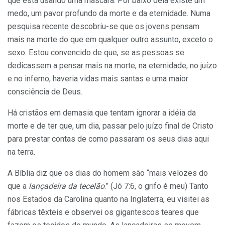
que está usando uma máscara. Por baixo dela existe um
medo, um pavor profundo da morte e da eternidade. Numa
pesquisa recente descobriu-se que os jovens pensam
mais na morte do que em qualquer outro assunto, exceto o
sexo. Estou convencido de que, se as pessoas se
dedicassem a pensar mais na morte, na eternidade, no juízo
e no inferno, haveria vidas mais santas e uma maior
consciência de Deus.
Há cristãos em demasia que tentam ignorar a idéia da
morte e de ter que, um dia, passar pelo juízo final de Cristo
para prestar contas de como passaram os seus dias aqui
na terra.
A Bíblia diz que os dias do homem são “mais velozes do
que a
lançadeira da tecelão
.” (Jó 7:6, o grifo é meu) Tanto
nos Estados da Carolina quanto na Inglaterra, eu visitei as
fábricas têxteis e observei os gigantescos teares que