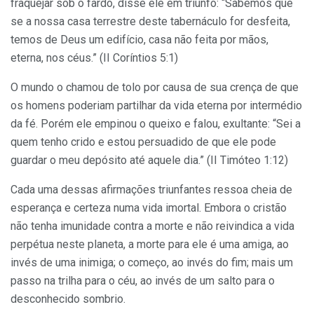
fraquejar sob o fardo, disse ele em triunfo: “Sabemos que
se a nossa casa terrestre deste tabernáculo for desfeita,
temos de Deus um edifício, casa não feita por mãos,
eterna, nos céus.” (II Coríntios 5:1)
O mundo o chamou de tolo por causa de sua crença de que
os homens poderiam partilhar da vida eterna por intermédio
da fé. Porém ele empinou o queixo e falou, exultante: “Sei a
quem tenho crido e estou persuadido de que ele pode
guardar o meu depósito até aquele dia.” (II Timóteo 1:12)
Cada uma dessas afirmações triunfantes ressoa cheia de
esperança e certeza numa vida imortal. Embora o cristão
não tenha imunidade contra a morte e não reivindica a vida
perpétua neste planeta, a morte para ele é uma amiga, ao
invés de uma inimiga; o começo, ao invés do fim; mais um
passo na trilha para o céu, ao invés de um salto para o
desconhecido sombrio.