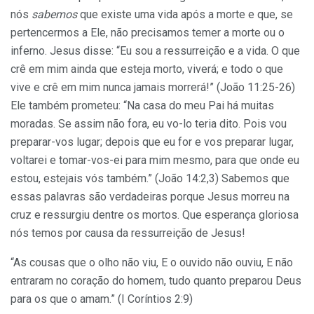
nós
sabemos
que existe uma vida após a morte e que, se
pertencermos a Ele, não precisamos temer a morte ou o
inferno. Jesus disse: “Eu sou a ressurreição e a vida. O que
crê em mim ainda que esteja morto, viverá; e todo o que
vive e crê em mim nunca jamais morrerá!” (João 11:25-26)
Ele também prometeu: “Na casa do meu Pai há muitas
moradas. Se assim não fora, eu vo-lo teria dito. Pois vou
preparar-vos lugar; depois que eu for e vos preparar lugar,
voltarei e tomar-vos-ei para mim mesmo, para que onde eu
estou, estejais vós também.” (João 14:2,3) Sabemos que
essas palavras são verdadeiras porque Jesus morreu na
cruz e ressurgiu dentre os mortos. Que esperança gloriosa
nós temos por causa da ressurreição de Jesus!
“As cousas que o olho não viu, E o ouvido não ouviu, E não
entraram no coração do homem, tudo quanto preparou Deus
para os que o amam.” (I Coríntios 2:9)