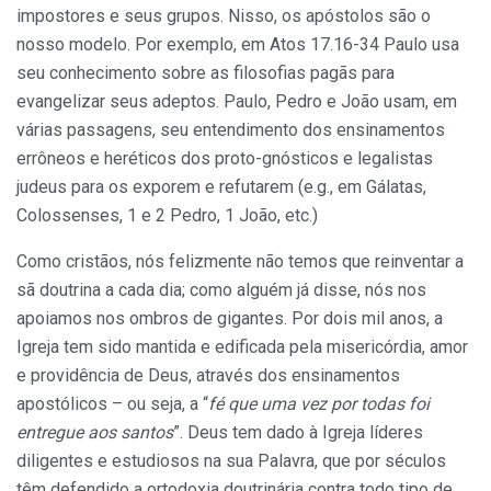
impostores e seus grupos. Nisso, os apóstolos são o
nosso modelo. Por exemplo, em Atos 17.16-34 Paulo usa
seu conhecimento sobre as filosofias pagãs para
evangelizar seus adeptos. Paulo, Pedro e João usam, em
várias passagens, seu entendimento dos ensinamentos
errôneos e heréticos dos proto-gnósticos e legalistas
judeus para os exporem e refutarem (e.g., em Gálatas,
Colossenses, 1 e 2 Pedro, 1 João, etc.)
Como cristãos, nós felizmente não temos que reinventar a
sã doutrina a cada dia; como alguém já disse, nós nos
apoiamos nos ombros de gigantes. Por dois mil anos, a
Igreja tem sido mantida e edificada pela misericórdia, amor
e providência de Deus, através dos ensinamentos
apostólicos – ou seja, a “
fé que uma vez por todas foi
entregue aos santos
”. Deus tem dado à Igreja líderes
diligentes e estudiosos na sua Palavra, que por séculos
têm defendido a ortodoxia doutrinária contra todo tipo de