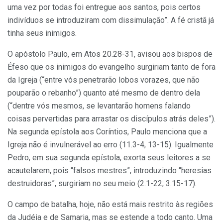
uma vez por todas foi entregue aos santos, pois certos
indivíduos se introduziram com dissimulação”. A fé cristã já
tinha seus inimigos.
O apóstolo Paulo, em Atos 20.28-31, avisou aos bispos de
Éfeso que os inimigos do evangelho surgiriam tanto de fora
da Igreja (“entre vós penetrarão lobos vorazes, que não
pouparão o rebanho”) quanto até mesmo de dentro dela
(“dentre vós mesmos, se levantarão homens falando
coisas pervertidas para arrastar os discípulos atrás deles”).
Na segunda epístola aos Coríntios, Paulo menciona que a
Igreja não é invulnerável ao erro (11.3-4, 13-15). Igualmente
Pedro, em sua segunda epístola, exorta seus leitores a se
acautelarem, pois “falsos mestres”, introduzindo “heresias
destruidoras”, surgiriam no seu meio (2.1-22; 3.15-17).
O campo de batalha, hoje, não está mais restrito às regiões
da Judéia e de Samaria, mas se estende a todo canto. Uma