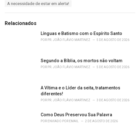
T
A necessidade de estar em alerta!
t
a
e
g
g
s
o
Relacionados
:
r
i
Línguas e Batismo com o Espírito Santo
e
POR
PR. JOÃO FLÁVIO MARTINEZ
5 DE AGOSTO DE 2026
s
:
Segundo a Bíblia, os mortos não voltam
POR
PR. JOÃO FLÁVIO MARTINEZ
5 DE AGOSTO DE 2026
A Vítima e o Líder da seita, tratamentos
diferentes!
POR
PR. JOÃO FLÁVIO MARTINEZ
3 DE AGOSTO DE 2026
Como Deus Preservou Sua Palavra
POR
ENVIADO POR EMAIL
2 DE AGOSTO DE 2026