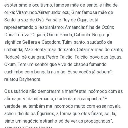
esoterismo e ocultismo, famosa mãe de santo, e filha de
orixá; Viramundo/Giramundo: exu; Gina: famosa mãe de
Santo, a voz de Oyá, Yansã e Ruy de Ógún, está
representando o lesbianismo; Amaância: filha de Oxúm;
Dona Tereza: Cigana, Oxum Panda, Cabocla. No grego
significa Seifera e Caçadora; Tuim: santo, saudação de
umbanda; Mãe Benta: mãe de santo; Catarina: mãe de santo;
Rodapé: pé que gira; Pedro Falcão: Falcão, povo das águas,
Oxum; Tem um senhor que vive de chapéu fumando
cachimbo com bengala na mão. Esse vocês já sabem”,
relatou Dayhendra.
Os usuários não demoraram a manifestar incômodo com as
afirmações da internauta, e aderiram á campanha: “É
verdade, eu também me incomodo muito com essa novela,
acho ridículo os figurinos, a forma que eles falam, sei lá,
sinto um negócio estranho só de ver as propagandas”,