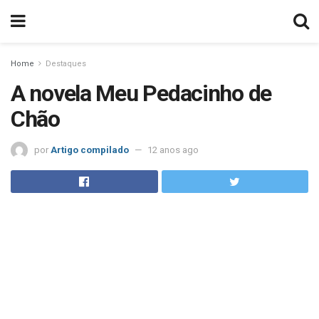
Home
Destaques
A novela Meu Pedacinho de
Chão
por
Artigo compilado
12 anos ago