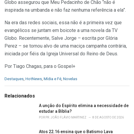
Globo assegurou que Meu Pedacinho de Chão “não é
inspirada na umbanda e não faz nenhuma referência a ela”.
Na era das redes sociais, essa não é a primeira vez que
evangélicos se juntam em boicote a uma novela da TV
Globo. Recentemente, Salve Jorge – escrita por Glória
Perez – se tornou alvo de uma maciça campanha contrária,
iniciada por fiéis da Igreja Universal do Reino de Deus.
Por Tiago Chagas, para o Gospel+
C
Destaques
,
HotNews
,
Mídia e Fé
,
Novelas
a
t
e
Relacionados
g
o
A unção do Espírito elimina a necessidade de
r
estudar a Bíblia?
i
POR
PR. JOÃO FLÁVIO MARTINEZ
8 DE AGOSTO DE 2026
e
s
Atos 22.16 ensina que o Batismo Lava
: