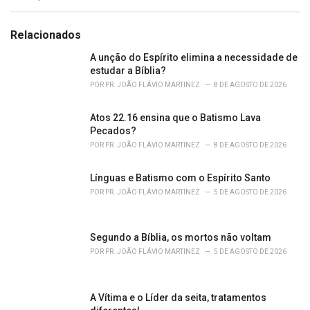
a
t
e
Relacionados
g
o
A unção do Espírito elimina a necessidade de
r
estudar a Bíblia?
i
POR
PR. JOÃO FLÁVIO MARTINEZ
8 DE AGOSTO DE 2026
e
s
Atos 22.16 ensina que o Batismo Lava
:
Pecados?
POR
PR. JOÃO FLÁVIO MARTINEZ
8 DE AGOSTO DE 2026
Línguas e Batismo com o Espírito Santo
POR
PR. JOÃO FLÁVIO MARTINEZ
5 DE AGOSTO DE 2026
Segundo a Bíblia, os mortos não voltam
POR
PR. JOÃO FLÁVIO MARTINEZ
5 DE AGOSTO DE 2026
A Vítima e o Líder da seita, tratamentos