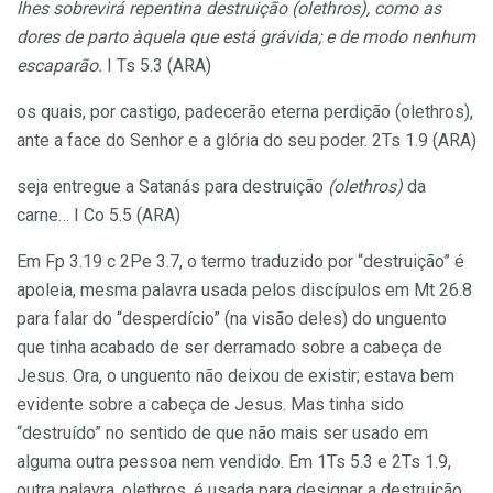
lhes sobrevirá repentina destruição (olethros), como as
dores de parto àquela que está grávida; e de modo nenhum
escaparão.
I Ts 5.3 (ARA)
os quais, por castigo, padecerão eterna perdição (olethros),
ante a face do Senhor e a glória do seu poder. 2Ts 1.9 (ARA)
seja entregue a Satanás para destruição
(olethros)
da
carne… I Co 5.5 (ARA)
Em Fp 3.19 c 2Pe 3.7, o termo traduzido por “destruição” é
apoleia, mesma palavra usada pelos discípulos em Mt 26.8
para falar do “desperdício” (na visão deles) do unguento
que tinha acabado de ser derramado sobre a cabeça de
Jesus. Ora, o unguento não deixou de existir; estava bem
evidente sobre a cabeça de Jesus. Mas tinha sido
“destruído” no sentido de que não mais ser usado em
alguma outra pessoa nem vendido. Em 1Ts 5.3 e 2Ts 1.9,
outra palavra, olethros, é usada para designar a destruição