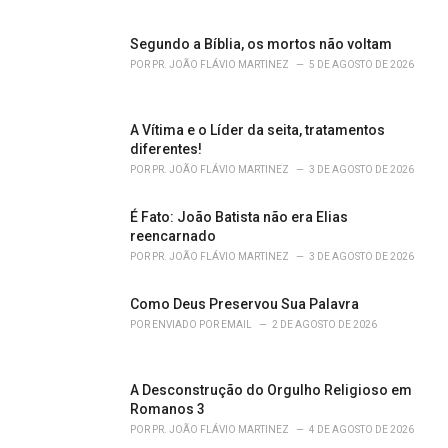
e
s
Segundo a Bíblia, os mortos não voltam
:
POR
PR. JOÃO FLÁVIO MARTINEZ
5 DE AGOSTO DE 2026
A Vítima e o Líder da seita, tratamentos
diferentes!
POR
PR. JOÃO FLÁVIO MARTINEZ
3 DE AGOSTO DE 2026
É Fato: João Batista não era Elias
reencarnado
POR
PR. JOÃO FLÁVIO MARTINEZ
3 DE AGOSTO DE 2026
Como Deus Preservou Sua Palavra
POR
ENVIADO POR EMAIL
2 DE AGOSTO DE 2026
A Desconstrução do Orgulho Religioso em
Romanos 3
POR
PR. JOÃO FLÁVIO MARTINEZ
4 DE AGOSTO DE 2026