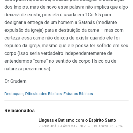
dos ímpios, mas de novo essa palavra não implica que algo
deixará de existir, pois ela é usada em 1Co 5.5 para
designar a entrega de um homem a Satanás (mediante
expulsão da igreja) para a destruição da carne – mas com
certeza essa carne não deixou de existir quando ele foi
expulso da igreja, mesmo que ele possa ter sofrido em seu
corpo (isso seria verdadeiro independentemente de
entendermos “carne” no sentido de corpo físico ou de
natureza pecaminosa).
Dr Grudem
C
Destaques
,
Dificuldades Bíblicas
,
Estudos Bíblicos
a
t
e
Relacionados
g
o
Línguas e Batismo com o Espírito Santo
r
POR
PR. JOÃO FLÁVIO MARTINEZ
5 DE AGOSTO DE 2026
i