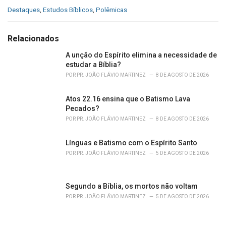
C
Destaques
,
Estudos Bíblicos
,
Polêmicas
a
t
e
Relacionados
g
o
A unção do Espírito elimina a necessidade de
r
estudar a Bíblia?
i
POR
PR. JOÃO FLÁVIO MARTINEZ
8 DE AGOSTO DE 2026
e
s
Atos 22.16 ensina que o Batismo Lava
:
Pecados?
POR
PR. JOÃO FLÁVIO MARTINEZ
8 DE AGOSTO DE 2026
Línguas e Batismo com o Espírito Santo
POR
PR. JOÃO FLÁVIO MARTINEZ
5 DE AGOSTO DE 2026
Segundo a Bíblia, os mortos não voltam
POR
PR. JOÃO FLÁVIO MARTINEZ
5 DE AGOSTO DE 2026