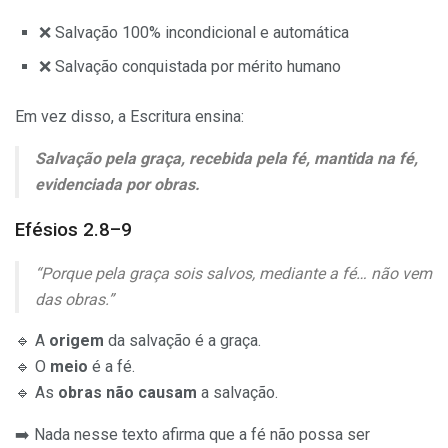
❌ Salvação 100% incondicional e automática
❌ Salvação conquistada por mérito humano
Em vez disso, a Escritura ensina:
Salvação pela graça, recebida pela fé, mantida na fé,
evidenciada por obras.
Efésios 2.8–9
“Porque pela graça sois salvos, mediante a fé… não vem
das obras.”
🔹 A
origem
da salvação é a graça.
🔹 O
meio
é a fé.
🔹 As
obras não causam
a salvação.
➡️ Nada nesse texto afirma que a fé não possa ser