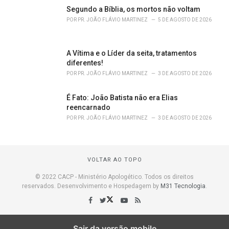
Segundo a Bíblia, os mortos não voltam
POR
PR. JOÃO FLÁVIO MARTINEZ
5 DE AGOSTO DE 2026
A Vítima e o Líder da seita, tratamentos
diferentes!
POR
PR. JOÃO FLÁVIO MARTINEZ
3 DE AGOSTO DE 2026
É Fato: João Batista não era Elias
reencarnado
POR
PR. JOÃO FLÁVIO MARTINEZ
3 DE AGOSTO DE 2026
VOLTAR AO TOPO
© 2022 CACP - Ministério Apologético. Todos os direitos
reservados. Desenvolvimento e Hospedagem by
M31 Tecnologia
.
Sair da versão mobile