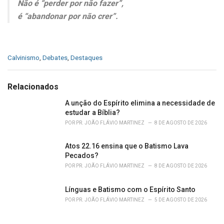
Não é “perder por não fazer”,
é “abandonar por não crer”.
C
Calvinismo
,
Debates
,
Destaques
a
t
e
Relacionados
g
o
A unção do Espírito elimina a necessidade de
r
estudar a Bíblia?
i
POR
PR. JOÃO FLÁVIO MARTINEZ
8 DE AGOSTO DE 2026
e
s
Atos 22.16 ensina que o Batismo Lava
:
Pecados?
POR
PR. JOÃO FLÁVIO MARTINEZ
8 DE AGOSTO DE 2026
Línguas e Batismo com o Espírito Santo
POR
PR. JOÃO FLÁVIO MARTINEZ
5 DE AGOSTO DE 2026