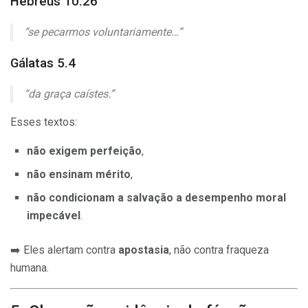
Hebreus 10.26
“se pecarmos voluntariamente…”
Gálatas 5.4
“da graça caístes.”
Esses textos:
não exigem perfeição
,
não ensinam mérito
,
não condicionam a salvação a desempenho moral
impecável
.
➡️ Eles alertam contra
apostasia
, não contra fraqueza
humana.