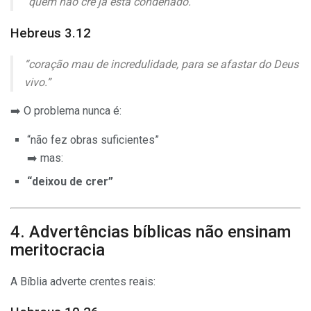
“quem não crê já está condenado.”
Hebreus 3.12
“coração mau de incredulidade, para se afastar do Deus
vivo.”
➡️ O problema nunca é:
“não fez obras suficientes”
➡️ mas:
“deixou de crer”
4. Advertências bíblicas não ensinam
meritocracia
A Bíblia adverte crentes reais: