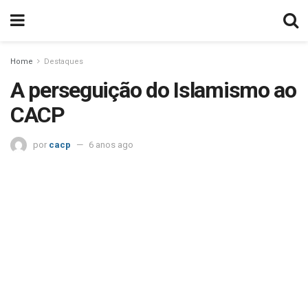
Home
Destaques
A perseguição do Islamismo ao
CACP
por
cacp
6 anos ago