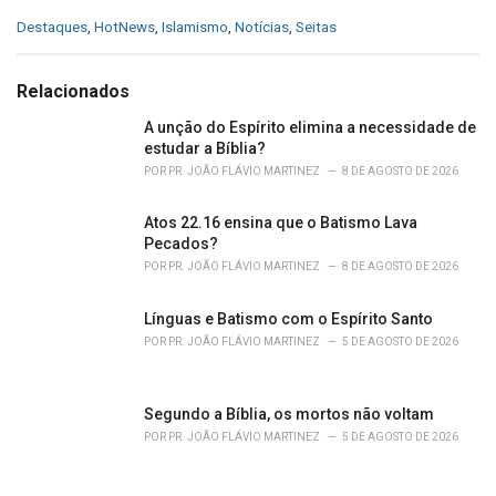
C
Destaques
,
HotNews
,
Islamismo
,
Notícias
,
Seitas
a
t
e
Relacionados
g
o
A unção do Espírito elimina a necessidade de
r
estudar a Bíblia?
i
POR
PR. JOÃO FLÁVIO MARTINEZ
8 DE AGOSTO DE 2026
e
s
Atos 22.16 ensina que o Batismo Lava
:
Pecados?
POR
PR. JOÃO FLÁVIO MARTINEZ
8 DE AGOSTO DE 2026
Línguas e Batismo com o Espírito Santo
POR
PR. JOÃO FLÁVIO MARTINEZ
5 DE AGOSTO DE 2026
Segundo a Bíblia, os mortos não voltam
POR
PR. JOÃO FLÁVIO MARTINEZ
5 DE AGOSTO DE 2026