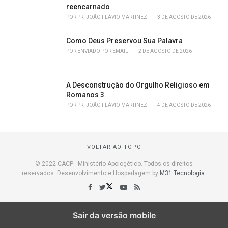
reencarnado
POR
PR. JOÃO FLÁVIO MARTINEZ
3 DE AGOSTO DE 2026
Como Deus Preservou Sua Palavra
POR
ENVIADO POR EMAIL
2 DE AGOSTO DE 2026
A Desconstrução do Orgulho Religioso em
Romanos 3
POR
PR. JOÃO FLÁVIO MARTINEZ
4 DE AGOSTO DE 2026
VOLTAR AO TOPO
© 2022 CACP - Ministério Apologético. Todos os direitos
reservados. Desenvolvimento e Hospedagem by
M31 Tecnologia
.
Sair da versão mobile