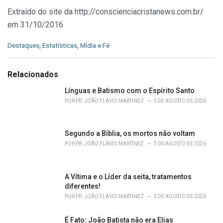
Extraído do site da http://conscienciacristanews.com.br/
em 31/10/2016
C
Destaques
,
Estatísticas
,
Mídia e Fé
a
t
e
Relacionados
g
o
Línguas e Batismo com o Espírito Santo
r
POR
PR. JOÃO FLÁVIO MARTINEZ
5 DE AGOSTO DE 2026
i
e
s
Segundo a Bíblia, os mortos não voltam
:
POR
PR. JOÃO FLÁVIO MARTINEZ
5 DE AGOSTO DE 2026
A Vítima e o Líder da seita, tratamentos
diferentes!
POR
PR. JOÃO FLÁVIO MARTINEZ
3 DE AGOSTO DE 2026
É Fato: João Batista não era Elias